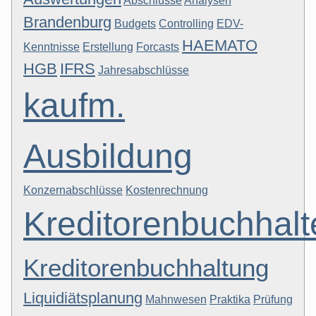
Abschlüsse
Analysen
Brandenburg
Budgets
Controlling
EDV-
HAEMATO
Kenntnisse
Erstellung
Forcasts
HGB
IFRS
Jahresabschlüsse
kaufm.
Ausbildung
Konzernabschlüsse
Kostenrechnung
Kreditorenbuchhalt
Kreditorenbuchhaltung
Liquidiätsplanung
Mahnwesen
Praktika
Prüfung