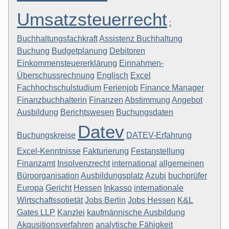
Umsatzsteuerrecht
:
Buchhaltungsfachkraft
Assistenz Buchhaltung
Buchung
Budgetplanung
Debitoren
Einkommensteuererklärung
Einnahmen-
Überschussrechnung
Englisch
Excel
Fachhochschulstudium
Ferienjob
Finance Manager
Finanzbuchhalterin
Finanzen
Abstimmung
Angebot
Ausbildung
Berichtswesen
Buchungsdaten
Datev
Buchungskreise
DATEV-Erfahrung
Excel-Kenntnisse
Fakturierung
Festanstellung
Finanzamt
Insolvenzrecht
international
allgemeinen
Büroorganisation
Ausbildungsplatz
Azubi
buchprüfer
Europa
Gericht
Hessen
Inkasso
internationale
Wirtschaftssotietät
Jobs Berlin
Jobs Hessen
K&L
Gates LLP
Kanzlei
kaufmännische Ausbildung
Akqusitionsverfahren
analytische Fähigkeit