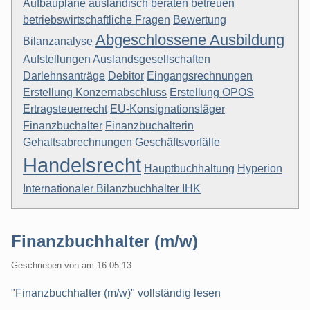
Aufbaupläne
ausländisch
beraten
betreuen
betriebswirtschaftliche Fragen
Bewertung
Abgeschlossene Ausbildung
Bilanzanalyse
Aufstellungen
Auslandsgesellschaften
Darlehnsanträge
Debitor
Eingangsrechnungen
Erstellung Konzernabschluss
Erstellung OPOS
Ertragsteuerrecht
EU-Konsignationsläger
Finanzbuchalter
Finanzbuchalterin
Gehaltsabrechnungen
Geschäftsvorfälle
Handelsrecht
Hauptbuchhaltung
Hyperion
Internationaler Bilanzbuchhalter IHK
Finanzbuchhalter (m/w)
Geschrieben von
am
16.05.13
"Finanzbuchhalter (m/w)" vollständig lesen