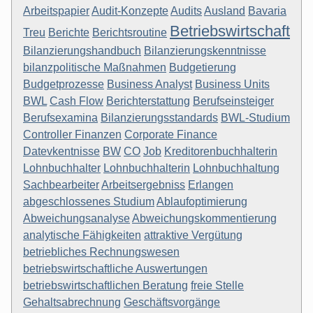
Arbeitspapier
Audit-Konzepte
Audits
Ausland
Bavaria
Betriebswirtschaft
Treu
Berichte
Berichtsroutine
Bilanzierungshandbuch
Bilanzierungskenntnisse
bilanzpolitische Maßnahmen
Budgetierung
Budgetprozesse
Business Analyst
Business Units
BWL
Cash Flow
Berichterstattung
Berufseinsteiger
Berufsexamina
Bilanzierungsstandards
BWL-Studium
Controller Finanzen
Corporate Finance
Datevkentnisse
BW
CO
Job
Kreditorenbuchhalterin
Lohnbuchhalter
Lohnbuchhalterin
Lohnbuchhaltung
Sachbearbeiter
Arbeitsergebniss
Erlangen
abgeschlossenes Studium
Ablaufoptimierung
Abweichungsanalyse
Abweichungskommentierung
analytische Fähigkeiten
attraktive Vergütung
betriebliches Rechnungswesen
betriebswirtschaftliche Auswertungen
betriebswirtschaftlichen Beratung
freie Stelle
Gehaltsabrechnung
Geschäftsvorgänge