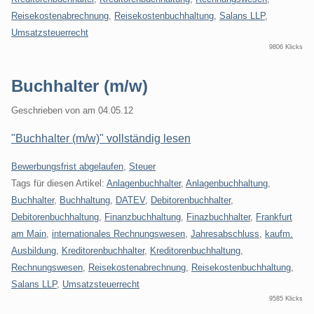
Reisekostenabrechnung
,
Reisekostenbuchhaltung
,
Salans LLP
,
Umsatzsteuerrecht
9806 Klicks
Buchhalter (m/w)
Geschrieben von
am
04.05.12
"Buchhalter (m/w)" vollständig lesen
Kategorien:
Bewerbungsfrist abgelaufen
,
Steuer
Tags für diesen Artikel:
Anlagenbuchhalter
,
Anlagenbuchhaltung
,
Buchhalter
,
Buchhaltung
,
DATEV
,
Debitorenbuchhalter
,
Debitorenbuchhaltung
,
Finanzbuchhaltung
,
Finazbuchhalter
,
Frankfurt
am Main
,
internationales Rechnungswesen
,
Jahresabschluss
,
kaufm.
Ausbildung
,
Kreditorenbuchhalter
,
Kreditorenbuchhaltung
,
Rechnungswesen
,
Reisekostenabrechnung
,
Reisekostenbuchhaltung
,
Salans LLP
,
Umsatzsteuerrecht
9585 Klicks