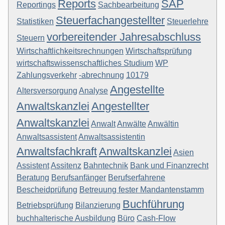
Reports
SAP
Reportings
Sachbearbeitung
Steuerfachangestellter
Statistiken
Steuerlehre
vorbereitender Jahresabschluss
Steuern
Wirtschaftlichkeitsrechnungen
Wirtschaftsprüfung
wirtschaftswissenschaftliches Studium
WP
Zahlungsverkehr
-abrechnung
10179
Angestellte
Altersversorgung
Analyse
Anwaltskanzlei
Angestellter
Anwaltskanzlei
Anwalt
Anwälte
Anwältin
Anwaltsassistent
Anwaltsassistentin
Anwaltsfachkraft
Anwaltskanzlei
Asien
Assistent
Assitenz
Bahntechnik
Bank und Finanzrecht
Beratung
Berufsanfänger
Berufserfahrene
Bescheidprüfung
Betreuung fester Mandantenstamm
Buchführung
Betriebsprüfung
Bilanzierung
buchhalterische Ausbildung
Büro
Cash-Flow