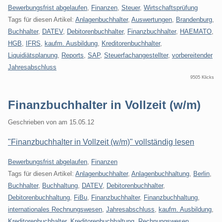
Kategorien:
Bewerbungsfrist abgelaufen
,
Finanzen
,
Steuer
,
Wirtschaftsprüfung
Tags für diesen Artikel:
Anlagenbuchhalter
,
Auswertungen
,
Brandenburg
,
Buchhalter
,
DATEV
,
Debitorenbuchhalter
,
Finanzbuchhalter
,
HAEMATO
,
HGB
,
IFRS
,
kaufm. Ausbildung
,
Kreditorenbuchhalter
,
Liquidiätsplanung
,
Reports
,
SAP
,
Steuerfachangestellter
,
vorbereitender
Jahresabschluss
9505 Klicks
Finanzbuchhalter in Vollzeit (w/m)
Geschrieben von
am
15.05.12
"Finanzbuchhalter in Vollzeit (w/m)" vollständig lesen
Kategorien:
Bewerbungsfrist abgelaufen
,
Finanzen
Tags für diesen Artikel:
Anlagenbuchhalter
,
Anlagenbuchhaltung
,
Berlin
,
Buchhalter
,
Buchhaltung
,
DATEV
,
Debitorenbuchhalter
,
Debitorenbuchhaltung
,
FiBu
,
Finanzbuchhalter
,
Finanzbuchhaltung
,
internationales Rechnungswesen
,
Jahresabschluss
,
kaufm. Ausbildung
,
Kreditorenbuchhalter
,
Kreditorenbuchhaltung
,
Rechnungswesen
,