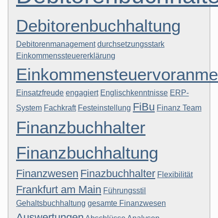
Debitorenbuchhaltung
Debitorenmanagement
durchsetzungsstark
Einkommenssteuererklärung
Einkommensteuervoranme
Einsatzfreude
engagiert
Englischkenntnisse
ERP-
FiBu
System
Fachkraft
Festeinstellung
Finanz Team
Finanzbuchhalter
Finanzbuchhaltung
Finanzwesen
Finazbuchhalter
Flexibilität
Frankfurt am Main
Führungsstil
Gehaltsbuchhaltung
gesamte Finanzwesen
Auswertungen