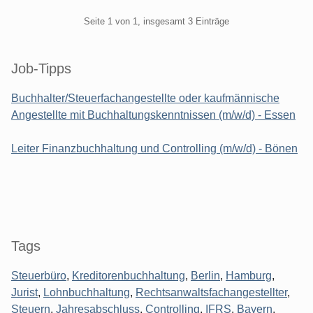
Pagination
Seite 1 von 1, insgesamt 3 Einträge
Seitenleiste
Job-Tipps
Buchhalter/Steuerfachangestellte oder kaufmännische
Angestellte mit Buchhaltungskenntnissen (m/w/d) - Essen
Leiter Finanzbuchhaltung und Controlling (m/w/d) - Bönen
Tags
Steuerbüro
,
Kreditorenbuchhaltung
,
Berlin
,
Hamburg
,
Jurist
,
Lohnbuchhaltung
,
Rechtsanwaltsfachangestellter
,
Steuern
,
Jahresabschluss
,
Controlling
,
IFRS
,
Bayern
,