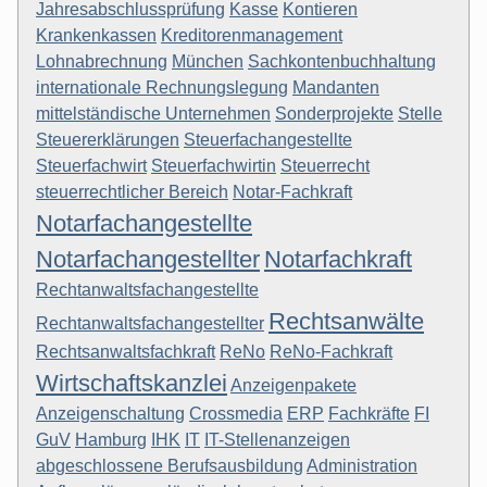
Jahresabschlussprüfung
Kasse
Kontieren
Krankenkassen
Kreditorenmanagement
Lohnabrechnung
München
Sachkontenbuchhaltung
internationale Rechnungslegung
Mandanten
mittelständische Unternehmen
Sonderprojekte
Stelle
Steuererklärungen
Steuerfachangestellte
Steuerfachwirt
Steuerfachwirtin
Steuerrecht
steuerrechtlicher Bereich
Notar-Fachkraft
Notarfachangestellte
Notarfachangestellter
Notarfachkraft
Rechtanwaltsfachangestellte
Rechtsanwälte
Rechtanwaltsfachangestellter
Rechtsanwaltsfachkraft
ReNo
ReNo-Fachkraft
Wirtschaftskanzlei
Anzeigenpakete
Anzeigenschaltung
Crossmedia
ERP
Fachkräfte
FI
GuV
Hamburg
IHK
IT
IT-Stellenanzeigen
abgeschlossene Berufsausbildung
Administration