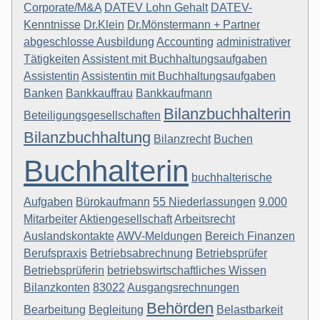
Corporate/M&A
DATEV Lohn Gehalt
DATEV-
Kenntnisse
Dr.Klein
Dr.Mönstermann + Partner
abgeschlosse Ausbildung
Accounting
administrativer
Tätigkeiten
Assistent mit Buchhaltungsaufgaben
Assistentin
Assistentin mit Buchhaltungsaufgaben
Banken
Bankkauffrau
Bankkaufmann
Bilanzbuchhalterin
Beteiligungsgesellschaften
Bilanzbuchhaltung
Bilanzrecht
Buchen
Buchhalterin
buchhalterische
Aufgaben
Bürokaufmann
55 Niederlassungen
9.000
Mitarbeiter
Aktiengesellschaft
Arbeitsrecht
Auslandskontakte
AWV-Meldungen
Bereich Finanzen
Berufspraxis
Betriebsabrechnung
Betriebsprüfer
Betriebsprüferin
betriebswirtschaftliches Wissen
Bilanzkonten
83022
Ausgangsrechnungen
Behörden
Bearbeitung
Begleitung
Belastbarkeit