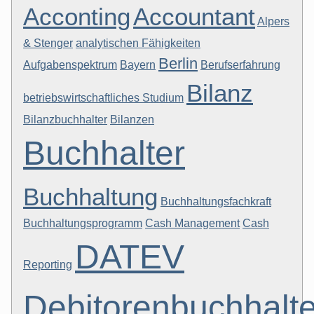
Acconting
Accountant
Alpers
& Stenger
analytischen Fähigkeiten
Berlin
Aufgabenspektrum
Bayern
Berufserfahrung
Bilanz
betriebswirtschaftliches Studium
Bilanzbuchhalter
Bilanzen
Buchhalter
Buchhaltung
Buchhaltungsfachkraft
Buchhaltungsprogramm
Cash Management
Cash
DATEV
Reporting
Debitorenbuchhalte