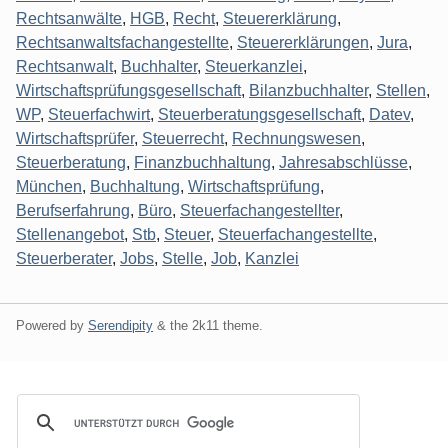
Rechtsanwälte
,
HGB
,
Recht
,
Steuererklärung
,
Rechtsanwaltsfachangestellte
,
Steuererklärungen
,
Jura
,
Rechtsanwalt
,
Buchhalter
,
Steuerkanzlei
,
Wirtschaftsprüfungsgesellschaft
,
Bilanzbuchhalter
,
Stellen
,
WP
,
Steuerfachwirt
,
Steuerberatungsgesellschaft
,
Datev
,
Wirtschaftsprüfer
,
Steuerrecht
,
Rechnungswesen
,
Steuerberatung
,
Finanzbuchhaltung
,
Jahresabschlüsse
,
München
,
Buchhaltung
,
Wirtschaftsprüfung
,
Berufserfahrung
,
Büro
,
Steuerfachangestellter
,
Stellenangebot
,
Stb
,
Steuer
,
Steuerfachangestellte
,
Steuerberater
,
Jobs
,
Stelle
,
Job
,
Kanzlei
Powered by
Serendipity
& the
2k11
theme.