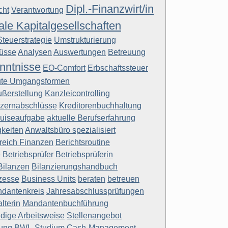
Dipl.-Finanzwirt/in
cht
Verantwortung
nale Kapitalgesellschaften
Steuerstrategie
Umstrukturierung
üsse
Analysen
Auswertungen
Betreuung
nntnisse
EO-Comfort
Erbschaftssteuer
ute Umgangsformen
ßerstellung
Kanzleicontrolling
zernabschlüsse
Kreditorenbuchhaltung
uiseaufgabe
aktuelle Berufserfahrung
gkeiten
Anwaltsbüro spezialisiert
reich Finanzen
Berichtsroutine
e
Betriebsprüfer
Betriebsprüferin
Bilanzen
Bilanzierungshandbuch
zesse
Business Units
beraten
betreuen
ndantenkreis
Jahresabschlussprüfungen
lterin
Mandantenbuchführung
ndige Arbeitsweise
Stellenangebot
ung
BWL-Studium
Cash-Management