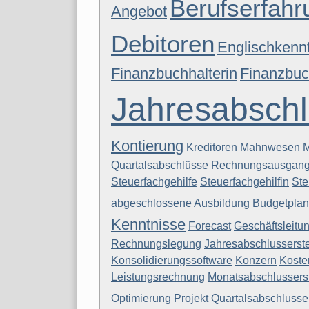
Berufserfahr
Angebot
Debitoren
Englischkenn
Finanzbuchhalterin
Finanzbuc
Jahresabsch
Kontierung
Kreditoren
Mahnwesen
M
Quartalsabschlüsse
Rechnungsausgan
Steuerfachgehilfe
Steuerfachgehilfin
Ste
abgeschlossene Ausbildung
Budgetpla
Kenntnisse
Forecast
Geschäftsleitu
Rechnungslegung
Jahresabschlusserste
Konsolidierungssoftware
Konzern
Koste
Leistungsrechnung
Monatsabschlussers
Optimierung
Projekt
Quartalsabschlusse