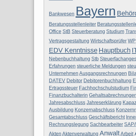
Bayern
Behör
Bankwesen
Beratungsstellenleiter
Beratungsstellenle
Office
StB
Steuerberatung
Studium
Tran
Vertragsgestaltung
Wirtschaftsprüfer
WP
EDV Kenntnisse
Hauptbuch
I
Nebenbuchhaltung
Stb
Steuerfachangest
Erfahrungen
steuerliche Meldungen
steu
Unternehmen
Ausgangsrechnungen
Bil
DATEV
Debitor
Debitorenbuchhaltung
E
Ertragssteuer
Fachhochschulstudium
Fi
Finanzbuchalterin
Gehaltsabrechnunge
Jahresabschluss
Jahreserklärung
Kapaz
Ausbildung
Konzernabschluss
Konzern
Gesamtabschluss
Geschäftsbericht
Inn
Rechnungslegung
Sachbearbeiter
SAP/
Anwalt
Akten
Aktenverwaltung
Arbeit