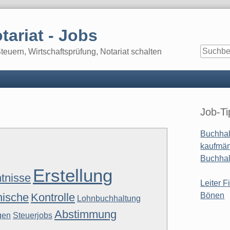
tariat - Jobs
euern, Wirtschaftsprüfung, Notariat schalten
Seitenle
g
Job-Ti
Buchhal
kaufmän
Buchhal
Erstellung
tnisse
Leiter F
ische
Kontrolle
Bönen
Lohnbuchhaltung
Abstimmung
gen
Steuerjobs