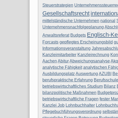
Steuerstrategien
Unternehmenssteuerre
Gesellschaftsrecht
internatio
mittelständische Unternehmen
national
Unternehmensnachfolgeplanung
Abschl
Englisch-Ke
Anwaltsreferat
Budgets
Forcasts
gepflegtes Erscheinungsbild
g
Informationsveranstaltung
Jahresabschlu
Kanzleimitarbeiter
Kanzleirechnung
Kon
Aachen
Abitur
Abweichungsanalyse
Akq
analytische Fähigkeit
analytischen Fähi
Ausbildungsplatz
Auswertung
AZUBI
Be
berufspraktische Erfahrung
Berufsschul
betriebswirtschaftliches Studium
Bilanz
bilanzpolitische Maßnahmen
Budgetpro
betriebswirtschaftliche Fragen
fester Ma
Kanzlei Job
Lohnbuchhalter
Lohnbuchha
Pflegebuchführungsverordnung
selbstä
steuerliche Fragen
Betreuung
Budgetier