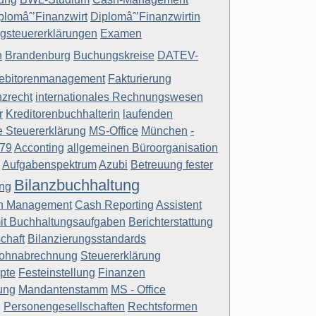
plomâˆ’Finanzwirt
Diplomâˆ’Finanzwirtin
agsteuererklärungen
Examen
n
Brandenburg
Buchungskreise
DATEV-
ebitorenmanagement
Fakturierung
nzrecht
internationales Rechnungswesen
r
Kreditorenbuchhalterin
laufenden
e Steuererklärung
MS-Office
München
-
79
Acconting
allgemeinen Büroorganisation
Aufgabenspektrum
Azubi
Betreuung fester
Bilanzbuchhaltung
ung
h Management
Cash Reporting
Assistent
mit Buchhaltungsaufgaben
Berichterstattung
chaft
Bilanzierungsstandards
ohnabrechnung
Steuererklärung
pte
Festeinstellung
Finanzen
ung
Mandantenstamm
MS - Office
g
Personengesellschaften
Rechtsformen