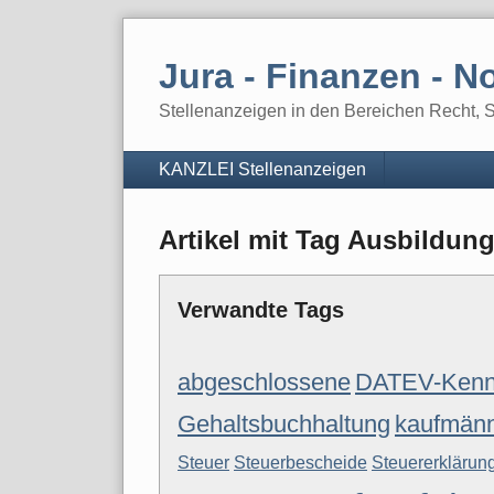
Skip
to
Jura - Finanzen - No
content
Stellenanzeigen in den Bereichen Recht, St
Navigation
KANZLEI Stellenanzeigen
Artikel mit Tag Ausbildun
Verwandte Tags
abgeschlossene
DATEV-Kenn
Gehaltsbuchhaltung
kaufmänn
Steuer
Steuerbescheide
Steuererklärun