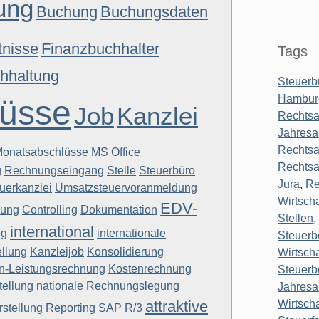
ung
Buchung
Buchungsdaten
tnisse
Finanzbuchhalter
Tags
hhaltung
Steuerb
Hambur
lüsse
Job
Kanzlei
Rechtsa
Jahresa
Rechtsa
onatsabschlüsse
MS Office
Rechtsa
g
Rechnungseingang
Stelle
Steuerbüro
Jura
,
Re
uerkanzlei
Umsatzsteuervoranmeldung
Wirtsch
EDV-
nung
Controlling
Dokumentation
Stellen
international
ng
internationale
Steuerb
llung
Kanzleijob
Konsolidierung
Wirtscha
n-Leistungsrechnung
Kostenrechnung
Steuerb
tellung
nationale Rechnungslegung
Jahresa
attraktive
Wirtsch
rstellung
Reporting
SAP R/3