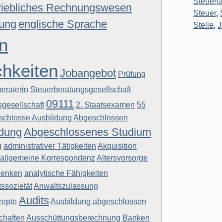
Steuerf
riebliches Rechnungswesen
Steuer
,
tung
englische Sprache
Stelle
,
n
chkeiten
Jobangebot
Prüfung
eraterin
Steuerberatungsgesellschaft
09111
sgesellschaft
2. Staatsexamen
55
schlosse Ausbildung
Abgeschlossen
ldung
Abgeschlossenes Studium
g
administrativer Tätigkeiten
Akquisition
allgemeine Korrespondenz
Altersvorsorge
denken
analytische Fähigkeiten
ssozietät
Anwaltszulassung
Audits
zepte
Ausbildung abgeschlossen
chaften
Ausschüttungsberechnung
Banken