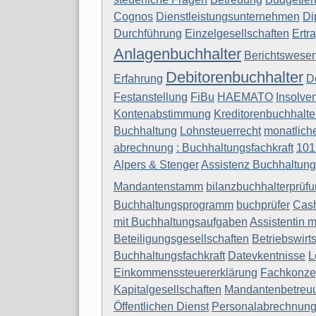
Cognos
Dienstleistungsunternehmen
Di
Durchführung
Einzelgesellschaften
Ertr
Anlagenbuchhalter
Berichtswese
Debitorenbuchhalter
Erfahrung
D
Festanstellung
FiBu
HAEMATO
Insolve
Kontenabstimmung
Kreditorenbuchhalte
Buchhaltung
Lohnsteuerrecht
monatlich
abrechnung
: Buchhaltungsfachkraft
101
Alpers & Stenger
Assistenz Buchhaltung
Mandantenstamm
bilanzbuchhalterprüf
Buchhaltungsprogramm
buchprüfer
Cas
mit Buchhaltungsaufgaben
Assistentin 
Beteiligungsgesellschaften
Betriebswirts
Buchhaltungsfachkraft
Datevkentnisse
L
Einkommenssteuererklärung
Fachkonze
Kapitalgesellschaften
Mandantenbetreu
Öffentlichen Dienst
Personalabrechnun