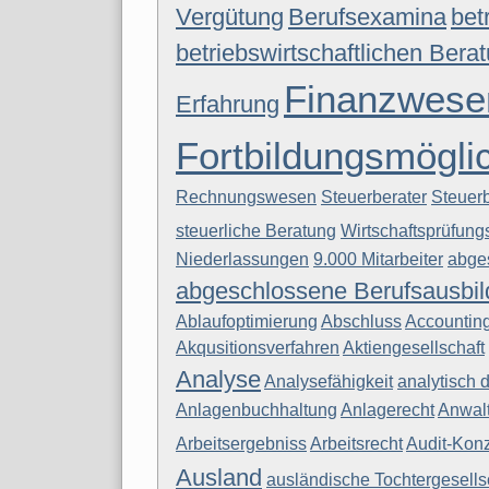
Vergütung
Berufsexamina
bet
betriebswirtschaftlichen Bera
Finanzwese
Erfahrung
Fortbildungsmögli
Rechnungswesen
Steuerberater
Steuerb
steuerliche Beratung
Wirtschaftsprüfung
Niederlassungen
9.000 Mitarbeiter
abge
abgeschlossene Berufsausbi
Ablaufoptimierung
Abschluss
Accountin
Akqusitionsverfahren
Aktiengesellschaft
Analyse
Analysefähigkeit
analytisch 
Anlagenbuchhaltung
Anlagerecht
Anwalt
Arbeitsergebniss
Arbeitsrecht
Audit-Kon
Ausland
ausländische Tochtergesells