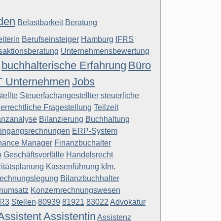
den
Belastbarkeit
Beratung
iterin
Berufseinsteiger
Hamburg
IFRS
saktionsberatung
Unternehmensbewertung
buchhalterische Erfahrung
Büro
T Unternehmen
Jobs
ellte
Steuerfachangestellter
steuerliche
errechtliche Fragestellung
Teilzeit
anzanalyse
Bilanzierung
Buchhaltung
ingangsrechnungen
ERP-System
nance Manager
Finanzbuchalter
n
Geschäftsvorfälle
Handelsrecht
itätsplanung
Kassenführung
kfm.
rechnungslegung
Bilanzbuchhalter
enumsatz
Konzernrechnungswesen
R3
Stellen
80939
81921
83022
Advokatur
Assistent
Assistentin
Assistenz