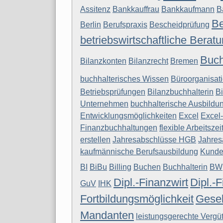
Assitenz
Bankkauffrau
Bankkaufmann
B
Be
Berlin
Berufspraxis
Bescheidprüfung
betriebswirtschaftliche Berat
Buch
Bilanzkonten
Bilanzrecht
Bremen
buchhalterisches Wissen
Büroorganisat
Betriebsprüfungen
Bilanzbuchhalterin
B
Unternehmen
buchhalterische Ausbildu
Entwicklungsmöglichkeiten
Excel
Excel
Finanzbuchhaltungen
flexible Arbeitszei
erstellen
Jahresabschlüsse HGB
Jahres
kaufmännische Berufsausbildung
Kunde
BI
BiBu
Billing
Buchen
Buchhalterin
BW
Dipl.-Finanzwirt
Dipl.-F
GuV
IHK
Fortbildungsmöglichkeit
Gesel
Mandanten
leistungsgerechte Vergü