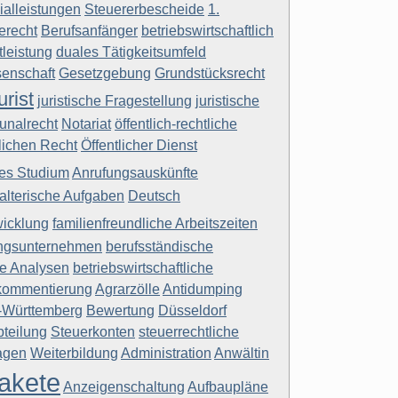
ialleistungen
Steuererbescheide
1.
ferecht
Berufsanfänger
betriebswirtschaftlich
tleistung
duales Tätigkeitsumfeld
enschaft
Gesetzgebung
Grundstücksrecht
urist
juristische Fragestellung
juristische
nalrecht
Notariat
öffentlich-rechtliche
tlichen Recht
Öffentlicher Dienst
es Studium
Anrufungsauskünfte
alterische Aufgaben
Deutsch
icklung
familienfreundliche Arbeitszeiten
ngsunternehmen
berufsständische
he Analysen
betriebswirtschaftliche
kommentierung
Agrarzölle
Antidumping
-Württemberg
Bewertung
Düsseldorf
bteilung
Steuerkonten
steuerrechtliche
agen
Weiterbildung
Administration
Anwältin
akete
Anzeigenschaltung
Aufbaupläne