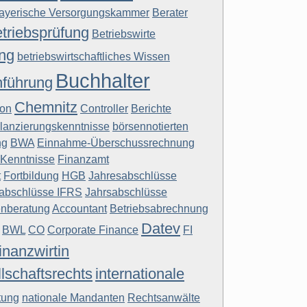
ayerische Versorgungskammer
Berater
triebsprüfung
Betriebswirte
ung
betriebswirtschaftliches Wissen
Buchhalter
führung
Chemnitz
ion
Controller
Berichte
ilanzierungskenntnisse
börsennotierten
ng
BWA
Einnahme-Überschussrechnung
-Kenntnisse
Finanzamt
t
Fortbildung
HGB
Jahresabschlüsse
abschlüsse IFRS
Jahrsabschlüsse
nberatung
Accountant
Betriebsabrechnung
Datev
BWL
CO
Corporate Finance
FI
inanzwirtin
lschaftsrechts
internationale
tung
nationale Mandanten
Rechtsanwälte