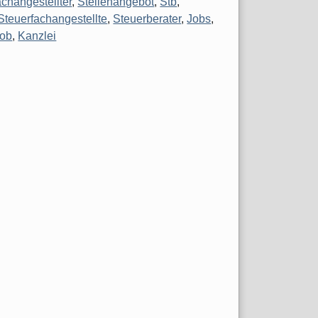
achangestellter
,
Stellenangebot
,
Stb
,
Steuerfachangestellte
,
Steuerberater
,
Jobs
,
Job
,
Kanzlei