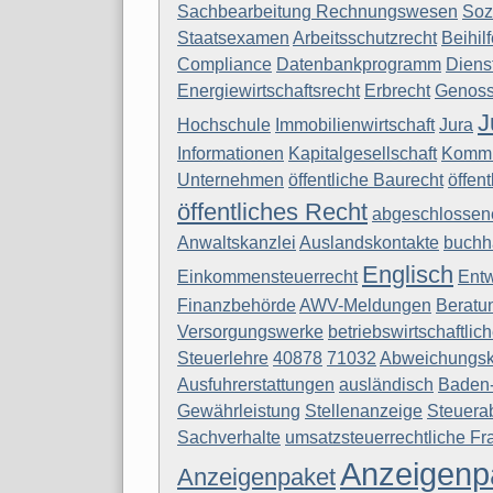
Sachbearbeitung Rechnungswesen
Soz
Staatsexamen
Arbeitsschutzrecht
Beihil
Compliance
Datenbankprogramm
Diens
Energiewirtschaftsrecht
Erbrecht
Genoss
J
Hochschule
Immobilienwirtschaft
Jura
Informationen
Kapitalgesellschaft
Kommu
Unternehmen
öffentliche Baurecht
öffen
öffentliches Recht
abgeschlossen
Anwaltskanzlei
Auslandskontakte
buchh
Englisch
Einkommensteuerrecht
Entw
Finanzbehörde
AWV-Meldungen
Beratu
Versorgungswerke
betriebswirtschaftlic
Steuerlehre
40878
71032
Abweichungs
Ausfuhrerstattungen
ausländisch
Baden
Gewährleistung
Stellenanzeige
Steuera
Sachverhalte
umsatzsteuerrechtliche Fr
Anzeigenp
Anzeigenpaket