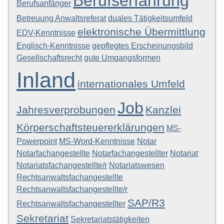
Berufserfahrung
Berufsanfänger
Betreuung Anwaltsreferat
duales Tätigkeitsumfeld
elektronische Übermittlung
EDV-Kenntnisse
Englisch-Kenntnisse
gepflegtes Erscheinungsbild
Gesellschaftsrecht
gute Umgangsformen
Inland
internationales Umfeld
Job
Jahresverprobungen
Kanzlei
Körperschaftsteuererklärungen
MS-
Powerpoint
MS-Word-Kenntnisse
Notar
Notarfachangestellte
Notarfachangestellter
Notariat
Notariatsfachangestellte/r
Notariatswesen
Rechtsanwaltsfachangestellte
Rechtsanwaltsfachangestellte/r
SAP/R3
Rechtsanwaltsfachangestellter
Sekretariat
Sekretariatstätigkeiten