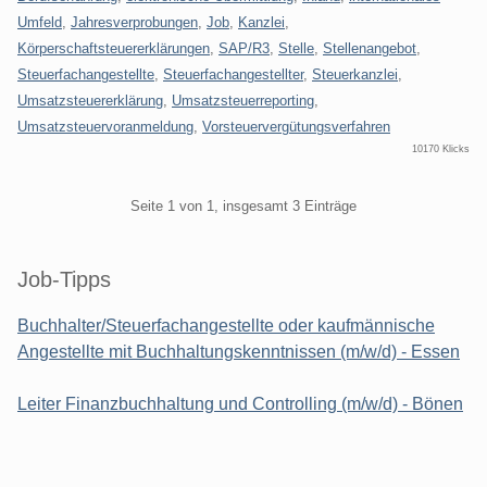
Umfeld
,
Jahresverprobungen
,
Job
,
Kanzlei
,
Körperschaftsteuererklärungen
,
SAP/R3
,
Stelle
,
Stellenangebot
,
Steuerfachangestellte
,
Steuerfachangestellter
,
Steuerkanzlei
,
Umsatzsteuererklärung
,
Umsatzsteuerreporting
,
Umsatzsteuervoranmeldung
,
Vorsteuervergütungsverfahren
10170 Klicks
Pagination
Seite 1 von 1, insgesamt 3 Einträge
Seitenleiste
Job-Tipps
Buchhalter/Steuerfachangestellte oder kaufmännische
Angestellte mit Buchhaltungskenntnissen (m/w/d) - Essen
Leiter Finanzbuchhaltung und Controlling (m/w/d) - Bönen