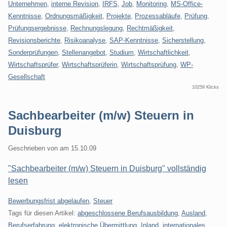
Unternehmen
,
interne Revision
,
IRFS
,
Job
,
Monitoring
,
MS-Office-
Kenntnisse
,
Ordnungsmäßigkeit
,
Projekte
,
Prozessabläufe
,
Prüfung
,
Prüfungsergebnisse
,
Rechnungslegung
,
Rechtmäßigkeit
,
Revisionsberichte
,
Risikoanalyse
,
SAP-Kenntnisse
,
Sicherstellung
,
Sonderprüfungen
,
Stellenangebot
,
Studium
,
Wirtschaftlichkeit
,
Wirtschaftsprüfer
,
Wirtschaftsprüferin
,
Wirtschaftsprüfung
,
WP-
Gesellschaft
10259 Klicks
Sachbearbeiter (m/w) Steuern in
Duisburg
Geschrieben von
am
15.10.09
"Sachbearbeiter (m/w) Steuern in Duisburg" vollständig
lesen
Kategorien:
Bewerbungsfrist abgelaufen
,
Steuer
Tags für diesen Artikel:
abgeschlossene Berufsausbildung
,
Ausland
,
Berufserfahrung
,
elektronische Übermittlung
,
Inland
,
internationales