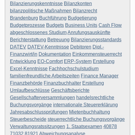
Bilanzierungskenntnisse
Bilanzkonten
bilanzpolitische Maßnahmen
Bilanzrecht
Brandenburg
Buchführung
Budgetierung
Budgetprozesse
Budgets
Business Units
Cash Flow
abgeschlossenes Studium
Anrufungsauskünfte
Berichterstattung
Betreuung
Bilanzierungsstandards
DATEV
DATEV-Kenntnisse
Debitoren
Dipl.-
Finanzwirt/in
Dokumentation
Einkommensteuerrecht
Entwicklung
EO-Comfort
ERP-System
Erstellung
Excel-Kenntnisse
Fachhochschulstudium
familienfreundliche Arbeitszeiten
Finance Manager
Finanzbehörde
Finanzbuchhalter
Erstellung
Umlaufbeschlüsse
Geschäftsberichte
Gesellschafterversammlungen
handelsrechtliche
Buchungsvorgänge
internationale Steuererklärung
Jahresabschlussprüfungen
Mietenbuchhaltung
Steuerbescheide
steuerrechtliche Buchungsvorgänge
Verwaltungsratssitzungen
1. Staatsexamen
40878
71032
81921
Abweichungsanalyse