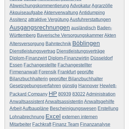
Abweichungskommentierung
Advokatur
Agrarzölle
Akquiseaufgabe
Aktenverwaltung
Antidumping
Assitenz
attraktive Vergütung
Ausfuhrerstattungen
Ausgangsrechnungen
ausländisch
Baden-
Württemberg
Bayerische Versorgungskammer
Akten
Böblingen
Altersversorgung
Bahntechnik
Dienstleistungsvertrag
Dienstleistungsverträge
Diplom-Finanzwirt
Diplom-Finanzwirtin
Düsseldorf
Essen
Fachangestellte
Fachangestellter
Firmenanwalt
Forensik
Frankfurt
geprüfte
Bilanzbuchhalterin
geprüfter Bilanzbuchhalter
Gesetzgebungsverfahren
günstig
Hannover
Hewlett-
HP
Packard Company
80939
83022
Administration
Anwaltsassistent
Anwaltsassistentin
Anwaltsgehilfe
Arbeit
Aufbaupläne
Bescheinigungswesen
Erstellung
Excel
Lohnabrechnung
externen internen
Mitarbeiter
Fachkraft
Finanz Team
Finanzanalyse