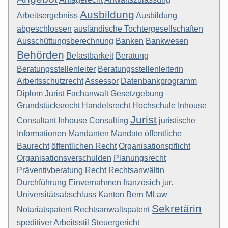
Ausbildung
Arbeitsergebniss
Ausbildung
abgeschlossen
ausländische Tochtergesellschaften
Ausschüttungsberechnung
Banken
Bankwesen
Behörden
Belastbarkeit
Beratung
Beratungsstellenleiter
Beratungsstellenleiterin
Arbeitsschutzrecht
Assessor
Datenbankprogramm
Diplom Jurist
Fachanwalt
Gesetzgebung
Grundstücksrecht
Handelsrecht
Hochschule
Inhouse
Jurist
Consultant
Inhouse Consulting
juristische
Informationen
Mandanten
Mandate
öffentliche
Baurecht
öffentlichen Recht
Organisationspflicht
Organisationsverschulden
Planungsrecht
Präventivberatung
Recht
Rechtsanwältin
Durchführung Einvernahmen
französich
jur.
Universitätsabschluss
Kanton Bern
MLaw
Sekretärin
Notariatspatent
Rechtsanwaltspatent
speditiver Arbeitsstil
Steuergericht