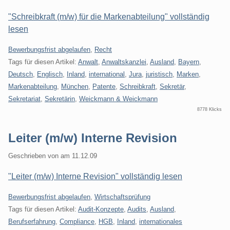
"Schreibkraft (m/w) für die Markenabteilung" vollständig
lesen
Kategorien:
Bewerbungsfrist abgelaufen
,
Recht
Tags für diesen Artikel:
Anwalt
,
Anwaltskanzlei
,
Ausland
,
Bayern
,
Deutsch
,
Englisch
,
Inland
,
international
,
Jura
,
juristisch
,
Marken
,
Markenabteilung
,
München
,
Patente
,
Schreibkraft
,
Sekretär
,
Sekretariat
,
Sekretärin
,
Weickmann & Weickmann
8778 Klicks
Leiter (m/w) Interne Revision
Geschrieben von
am
11.12.09
"Leiter (m/w) Interne Revision" vollständig lesen
Kategorien:
Bewerbungsfrist abgelaufen
,
Wirtschaftsprüfung
Tags für diesen Artikel:
Audit-Konzepte
,
Audits
,
Ausland
,
Berufserfahrung
,
Compliance
,
HGB
,
Inland
,
internationales