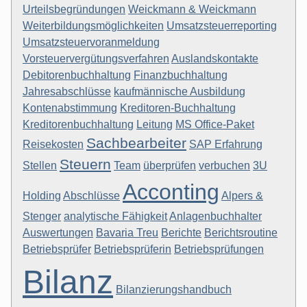
Urteilsbegründungen
Weickmann & Weickmann
Weiterbildungsmöglichkeiten
Umsatzsteuerreporting
Umsatzsteuervoranmeldung
Vorsteuervergütungsverfahren
Auslandskontakte
Debitorenbuchhaltung
Finanzbuchhaltung
Jahresabschlüsse
kaufmännische Ausbildung
Kontenabstimmung
Kreditoren-Buchhaltung
Kreditorenbuchhaltung
Leitung
MS Office-Paket
Sachbearbeiter
Reisekosten
SAP Erfahrung
Steuern
Stellen
Team
überprüfen
verbuchen
3U
Acconting
Holding
Abschlüsse
Alpers &
Stenger
analytische Fähigkeit
Anlagenbuchhalter
Auswertungen
Bavaria Treu
Berichte
Berichtsroutine
Betriebsprüfer
Betriebsprüferin
Betriebsprüfungen
Bilanz
Bilanzierungshandbuch