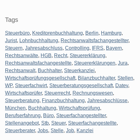
Tags
Steuerbüro
,
Kreditorenbuchhaltung
,
Berlin
,
Hamburg
,
Jurist
,
Lohnbuchhaltung
,
Rechtsanwaltsfachangestellter
,
Steuern
,
Jahresabschluss
,
Controlling
,
IFRS
,
Bayern
,
Rechtsanwälte
,
HGB
,
Recht
,
Steuererklärung
,
Rechtsanwaltsfachangestellte
,
Steuererklärungen
,
Jura
,
Rechtsanwalt
,
Buchhalter
,
Steuerkanzlei
,
Wirtschaftsprüfungsgesellschaft
,
Bilanzbuchhalter
,
Stellen
,
WP
,
Steuerfachwirt
,
Steuerberatungsgesellschaft
,
Datev
,
Wirtschaftsprüfer
,
Steuerrecht
,
Rechnungswesen
,
Steuerberatung
,
Finanzbuchhaltung
,
Jahresabschlüsse
,
München
,
Buchhaltung
,
Wirtschaftsprüfung
,
Berufserfahrung
,
Büro
,
Steuerfachangestellter
,
Stellenangebot
,
Stb
,
Steuer
,
Steuerfachangestellte
,
Steuerberater
,
Jobs
,
Stelle
,
Job
,
Kanzlei