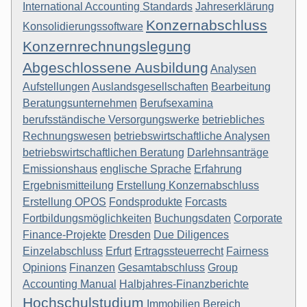
International Accounting Standards
Jahreserklärung
Konzernabschluss
Konsolidierungssoftware
Konzernrechnungslegung
Abgeschlossene Ausbildung
Analysen
Aufstellungen
Auslandsgesellschaften
Bearbeitung
Beratungsunternehmen
Berufsexamina
berufsständische Versorgungswerke
betriebliches
Rechnungswesen
betriebswirtschaftliche Analysen
betriebswirtschaftlichen Beratung
Darlehnsanträge
Emissionshaus
englische Sprache
Erfahrung
Ergebnismitteilung
Erstellung Konzernabschluss
Erstellung OPOS
Fondsprodukte
Forcasts
Fortbildungsmöglichkeiten
Buchungsdaten
Corporate
Finance-Projekte
Dresden
Due Diligences
Einzelabschluss
Erfurt
Ertragssteuerrecht
Fairness
Opinions
Finanzen
Gesamtabschluss
Group
Accounting Manual
Halbjahres-Finanzberichte
Hochschulstudium
Immobilien
Bereich