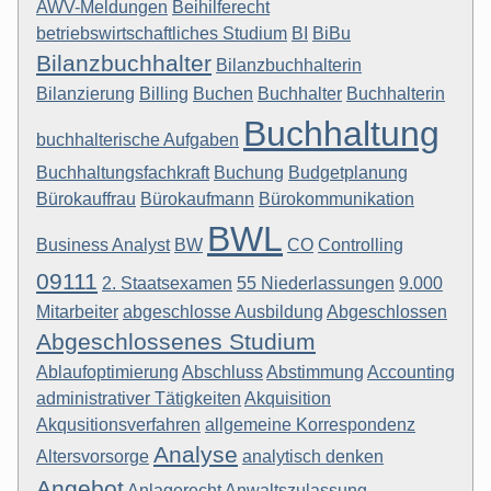
AWV-Meldungen
Beihilferecht
betriebswirtschaftliches Studium
BI
BiBu
Bilanzbuchhalter
Bilanzbuchhalterin
Bilanzierung
Billing
Buchen
Buchhalter
Buchhalterin
Buchhaltung
buchhalterische Aufgaben
Buchhaltungsfachkraft
Buchung
Budgetplanung
Bürokauffrau
Bürokaufmann
Bürokommunikation
BWL
Business Analyst
BW
CO
Controlling
09111
2. Staatsexamen
55 Niederlassungen
9.000
Mitarbeiter
abgeschlosse Ausbildung
Abgeschlossen
Abgeschlossenes Studium
Ablaufoptimierung
Abschluss
Abstimmung
Accounting
administrativer Tätigkeiten
Akquisition
Akqusitionsverfahren
allgemeine Korrespondenz
Analyse
Altersvorsorge
analytisch denken
Angebot
Anlagerecht
Anwaltszulassung