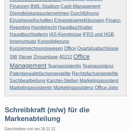
Finanzen
BWL-Studium
Cash-Management
Dienstleistungsunternehmen
Durchführung
Einzelgesellschaften
Ertragsteuererklärungen
Finanz-
Reporting
Handelrecht
Hauptbuchhalter
Hauptbuchhalterin
IAS-Kenntnisse
IFRS und HGB
Innenumsatz
Konsolidierung
Konzernrechnungswesen
Office
Quartalsabschlüsse
Office
StB
Steuer
Zinsumlage
40212
Management
Teamassistentin
Teamassistenz
Patentanwaltsfachangestellte
Rechtsfachangestellte
Sachbearbeitung
Kanzlei-Stellen
Marketingassistent
Marketingassistentin
Marketingassistenz
Office-Jobs
Schreibkraft (m/w) für die
Markenabteilung
Geschrieben von
am
16.11.12