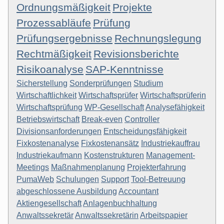
Ordnungsmäßigkeit
Projekte
Prozessabläufe
Prüfung
Prüfungsergebnisse
Rechnungslegung
Rechtmäßigkeit
Revisionsberichte
Risikoanalyse
SAP-Kenntnisse
Sicherstellung
Sonderprüfungen
Studium
Wirtschaftlichkeit
Wirtschaftsprüfer
Wirtschaftsprüferin
Wirtschaftsprüfung
WP-Gesellschaft
Analysefähigkeit
Betriebswirtschaft
Break-even
Controller
Divisionsanforderungen
Entscheidungsfähigkeit
Fixkostenanalyse
Fixkostenansätz
Industriekauffrau
Industriekaufmann
Kostenstrukturen
Management-
Meetings
Maßnahmenplanung
Projekterfahrung
PumaWeb
Schulungen
Support
Tool-Betreuung
abgeschlossene Ausbildung
Accountant
Aktiengesellschaft
Anlagenbuchhaltung
Anwaltssekretär
Anwaltssekretärin
Arbeitspapier