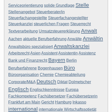
Stelle
Serviceorientierung
solide Grundlage
Stellenangebot
Steuerberater/in
Steuerfachangestellte
Steuerfachangestellter
Steuerkanzlei
steuerlichen Fragen
Steuerrecht
Anwalt
Textverarbeitung
Umsatzsteuererklärung
Anwältin
Aachen
aktuelle Berufserfahrung
Anwälte
Anwaltskanzlei
Anwaltsbüro spezialisiert
Arbeitsrecht
Asien
Assistent
Assistentin
Assistenz
Bayern
Bank und Finanzrecht
Berlin
Büro
Berufserfahrene
Bogenhausen
Büroorganisation
Chemie
Chemieabteilung
Deutsch
Corporate/M&A
Diktat
Dolmetscher
Englisch
Englischkenntnisse
Europa
Fachkompetenz
Fachübersetzer
Fachübersetzerin
Frankfurt am Main
Gericht
Hamburg
Inkasso
international
internationale Wirtschaftssotietät