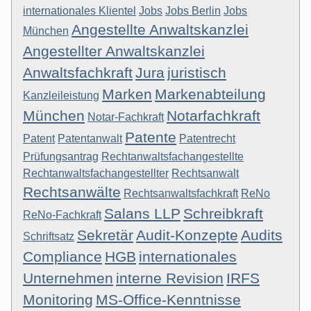
internationales Klientel
Jobs
Jobs Berlin
Jobs
Angestellte Anwaltskanzlei
München
Angestellter Anwaltskanzlei
Anwaltsfachkraft
Jura
juristisch
Marken
Markenabteilung
Kanzleileistung
München
Notarfachkraft
Notar-Fachkraft
Patente
Patent
Patentanwalt
Patentrecht
Prüfungsantrag
Rechtanwaltsfachangestellte
Rechtanwaltsfachangestellter
Rechtsanwalt
Rechtsanwälte
Rechtsanwaltsfachkraft
ReNo
Salans LLP
Schreibkraft
ReNo-Fachkraft
Sekretär
Audit-Konzepte
Audits
Schriftsatz
Compliance
HGB
internationales
Unternehmen
interne Revision
IRFS
Monitoring
MS-Office-Kenntnisse