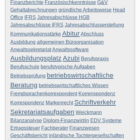
Finanzberichte
Französischkenntnisse
G&V
Gehaltabrechnungen
gründliche Arbeitsweise
Head
Office
IFRS
Jahresabschlüsse HGB
Jahresabschlüsse IFRS
Jahresabschlusserstellung
Abitur
Kommunikationsstärke
Abschluss
Ausbildung
allgemeinen Büroorganisation
Anwaltssekretariat
Anwaltssoftware
Ausbildungsplatz
Azubi
Berufspraxis
Berufsschule
berufstypische Aufgaben
betriebswirtschaftliche
Betriebsprüfung
Beratung
betriebswirtschaftliches Wissen
Fremdsprachenkorrespondent
Korrenspondenz
Schriftverkehr
Korrespondenz
Markenrecht
Sekretariatsaufgaben
Weickmann
Bilanzanalyse
Diplom-Finanzwirt/in
EDV Systeme
Ertragssteuer
Fachberater
Finanzwesen
Geschäftsbericht
inländische Tochtergesellschaften