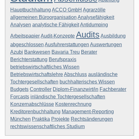
Hauptbuchhaltung
ACCO GmbH
Agrarzölle
allgemeinen Büroorganisation
Analysefähigkeit
Analysen
analytische Fähigkeit
Antidumping
Audits
Arbeitspapier
Audit-Konzepte
Ausbildung
abgeschlossen
Ausfuhrerstattungen
Auswertungen
Azubi
Bankwesen
Bavaria Treu
Berater
Berichterstattung
Berufspraxis
betriebswirtschaftliches Wissen
Betriebswirtschaftslehre
Abschluss
ausländische
Tochtergesellschaften
buchhalterisches Wissen
Budgets
Controller
Diplom-Finanzwirt/in
Fachberater
Forcasts
inländische Tochtergesellschaften
Konzernabschlüsse
Kostenrechnung
Kreditorenbuchhaltung
Management-Reporting
München
Praktika
Projekte
Rechtsänderungen
rechtswissenschaftliches Studium