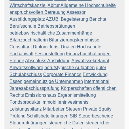
Wirtschaftskanzlei
Abitur
Allgemeine Hochschulreife
anspruchsvollen Betreuung
Assessor
Ausbildungsplatz
AZUBI
Begeisterung
Berichte
Berufsschule
Betriebsprüfungen
betriebswirtschaftliche Zusammenhänge
Bilanzbuchhalterin
Bilanzierungskenntnisse
Consultant
Diplom Jurist
Dualen Hochschule
Fachanwalt
Festanstellung
Finanzbuchhaltungen
Freude
Abschluss Ausbildung
Anwaltssekretariat
Anwaltssoftware
berufstypische Aufgaben
guter
Schulabschluss
Corporate Finance
Entwicklung
Essen
gemeinnützige Unternehmen
International
Jahresabschlussprüfung
Körperschaften öffentlichen
Rechts
Emissionshaus
Ergebnismitteilung
Fondsprodukte
Immobilieninvestments
Leistungsbilanz
Mitarbeiter Steuern
Private Equity
Prüfung
Schiffsbeteiligungen
StB
Steuerbescheide
Steuererklärungen
steuerliche Daten
steuerlicher