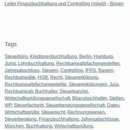
Leiter Finanzbuchhaltung und Controlling (m/w/d) - Bönen
Tags
Steuerbüro
,
Kreditorenbuchhaltung
,
Berlin
,
Hamburg
,
Jurist
,
Lohnbuchhaltung
,
Rechtsanwaltsfachangestellter
,
Jahresabschluss
,
Steuern
,
Controlling
,
IFRS
,
Bayern
,
Rechtsanwälte
,
HGB
,
Recht
,
Steuererklärung
,
Rechtsanwaltsfachangestellte
,
Steuererklärungen
,
Jura
,
Rechtsanwalt
,
Buchhalter
,
Steuerkanzlei
,
Wirtschaftsprüfungsgesellschaft
,
Bilanzbuchhalter
,
Stellen
,
WP
,
Steuerfachwirt
,
Steuerberatungsgesellschaft
,
Datev
,
Wirtschaftsprüfer
,
Steuerrecht
,
Rechnungswesen
,
Steuerberatung
,
Finanzbuchhaltung
,
Jahresabschlüsse
,
München
,
Buchhaltung
,
Wirtschaftsprüfung
,