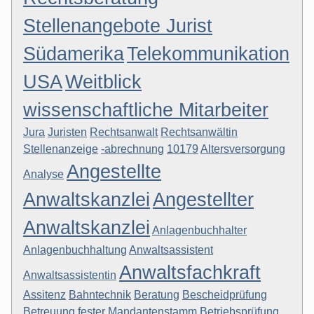
Stellenangebote Jurist
Südamerika
Telekommunikation
USA
Weitblick
wissenschaftliche Mitarbeiter
Jura
Juristen
Rechtsanwalt
Rechtsanwältin
Stellenanzeige
-abrechnung
10179
Altersversorgung
Angestellte
Analyse
Anwaltskanzlei
Angestellter
Anwaltskanzlei
Anlagenbuchhalter
Anlagenbuchhaltung
Anwaltsassistent
Anwaltsfachkraft
Anwaltsassistentin
Assitenz
Bahntechnik
Beratung
Bescheidprüfung
Betreuung fester Mandantenstamm
Betriebsprüfung