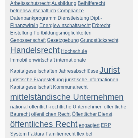
Arbeitsschutzrecht
Ausbildung
Beihilferecht
betriebswirtschaftlich
Compliance
Datenbankprogramm
Dienstleistung
Dipl.-
Finanzwirt/in
Energiewirtschaftsrecht
Erbrecht
Erstellung
Fortbildungsmöglichkeiten
Genossenschaft
Gesetzgebung
Grundstücksrecht
Handelsrecht
Hochschule
Immobilienwirtschaft
internationale
Jurist
Kapitalgesellschaften
Jahresabschlüsse
juristische Fragestellung
juristische Informationen
Kapitalgesellschaft
Kommunalrecht
mittelständische Unternehmen
national
öffentlich-rechtliche Unternehmen
öffentliche
Baurecht
öffentlichen Recht
Öffentlicher Dienst
öffentliches Recht
engagiert
ERP
System
Faktura
Familienrecht
flexibel