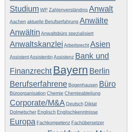
Studium
Anwalt
WP
Zahlenverständnis
Anwälte
Aachen
aktuelle Berufserfahrung
Anwältin
Anwaltsbüro spezialisiert
Anwaltskanzlei
Asien
Arbeitsrecht
Bank und
Assistent
Assistentin
Assistenz
Bayern
Finanzrecht
Berlin
Berufserfahrene
Büro
Bogenhausen
Büroorganisation
Chemie
Chemieabteilung
Corporate/M&A
Deutsch
Diktat
Dolmetscher
Englisch
Englischkenntnisse
Europa
Fachkompetenz
Fachübersetzer