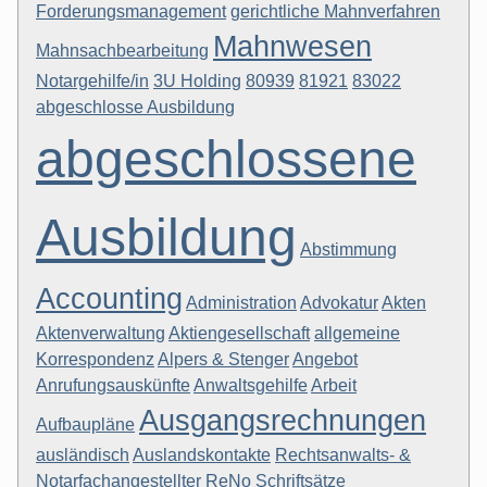
Forderungsmanagement
gerichtliche Mahnverfahren
Mahnwesen
Mahnsachbearbeitung
Notargehilfe/in
3U Holding
80939
81921
83022
abgeschlosse Ausbildung
abgeschlossene
Ausbildung
Abstimmung
Accounting
Administration
Advokatur
Akten
Aktenverwaltung
Aktiengesellschaft
allgemeine
Korrespondenz
Alpers & Stenger
Angebot
Anrufungsauskünfte
Anwaltsgehilfe
Arbeit
Ausgangsrechnungen
Aufbaupläne
ausländisch
Auslandskontakte
Rechtsanwalts- &
Notarfachangestellter
ReNo
Schriftsätze