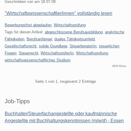
Geschrieben von
am
18.07.09
"Wirtschaftswissenschaftler/innen" vollständig lesen
Kategorien:
Bewerbungsfrist abgelaufen
,
Wirtschaftsprüfung
Tags für diesen Artikel:
abgeschlossene Berufsausbildung
,
analytische
Fähigkeiten
,
Berufsanfänger
,
duales Tätigkeitsumfeld
,
Gesellschaftsrecht
,
solide Grundlage
,
Steuerberater/in
,
steuerlichen
Fragen
,
Steuerrecht
,
Wirtschaftsprüfer/in
,
Wirtschaftsprüfung
,
wirtschaftswissenschaftliches Studium
9503 Klicks
Pagination
Seite 1 von 1, insgesamt 2 Einträge
Seitenleiste
Job-Tipps
Buchhalter/Steuerfachangestellte oder kaufmännische
Angestellte mit Buchhaltungskenntnissen (m/w/d) - Essen