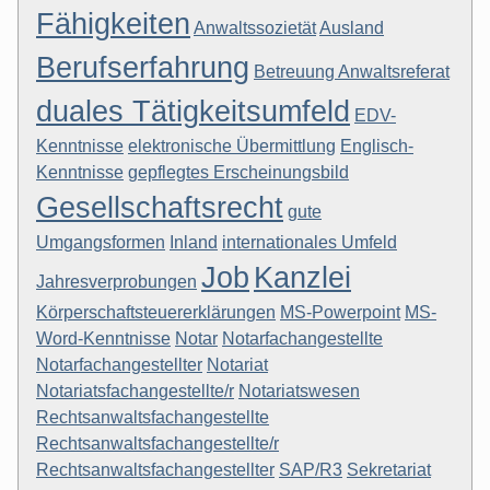
Fähigkeiten
Anwaltssozietät
Ausland
Berufserfahrung
Betreuung Anwaltsreferat
duales Tätigkeitsumfeld
EDV-
Kenntnisse
elektronische Übermittlung
Englisch-
Kenntnisse
gepflegtes Erscheinungsbild
Gesellschaftsrecht
gute
Umgangsformen
Inland
internationales Umfeld
Job
Kanzlei
Jahresverprobungen
Körperschaftsteuererklärungen
MS-Powerpoint
MS-
Word-Kenntnisse
Notar
Notarfachangestellte
Notarfachangestellter
Notariat
Notariatsfachangestellte/r
Notariatswesen
Rechtsanwaltsfachangestellte
Rechtsanwaltsfachangestellte/r
Rechtsanwaltsfachangestellter
SAP/R3
Sekretariat