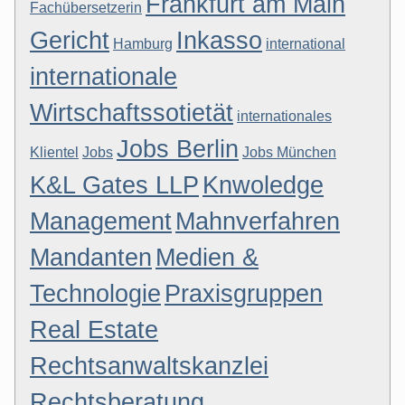
Frankfurt am Main
Fachübersetzerin
Gericht
Inkasso
Hamburg
international
internationale
Wirtschaftssotietät
internationales
Jobs Berlin
Klientel
Jobs
Jobs München
K&L Gates LLP
Knwoledge
Management
Mahnverfahren
Mandanten
Medien &
Technologie
Praxisgruppen
Real Estate
Rechtsanwaltskanzlei
Rechtsberatung