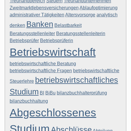
Treuhandbereich
Steuern
Treuhandunternehmen
Zweitmarktlebensversicherungen
Ablaufoptimierung
administrativer Tätigkeiten
Altersvorsorge
analytisch
Banken
denken
Belastbarkeit
Beratungsstellenleiter
Beratungsstellenleiterin
Betriebsprüfer
Betriebsprüferin
Betriebswirtschaft
betriebswirtschaftliche Beratung
betriebswirtschaftliche Fragen
betriebswirtschaftliche
betriebswirtschaftliches
Steuerlehre
Studium
BI
BiBu
bilanzbuchhalterprüfung
bilanzbuchhaltung
Abgeschlossenes
Studium
Abschlüsse
Abteilung