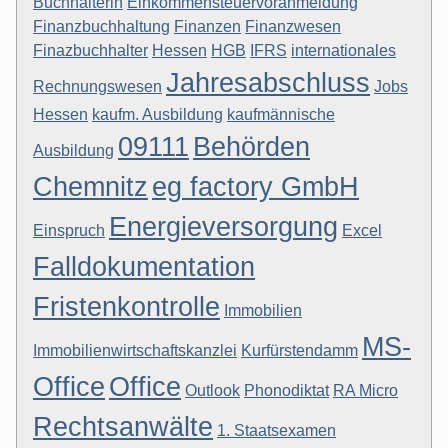
Buchhalterin
Einkommensteuervoranmeldung
Finanzbuchhaltung
Finanzen
Finanzwesen
Finazbuchhalter
Hessen
HGB
IFRS
internationales
Jahresabschluss
Rechnungswesen
Jobs
Hessen
kaufm. Ausbildung
kaufmännische
09111
Behörden
Ausbildung
Chemnitz
eg factory GmbH
Energieversorgung
Einspruch
Excel
Falldokumentation
Fristenkontrolle
Immobilien
MS-
Immobilienwirtschaftskanzlei
Kurfürstendamm
Office
Office
Outlook
Phonodiktat
RA Micro
Rechtsanwälte
1. Staatsexamen