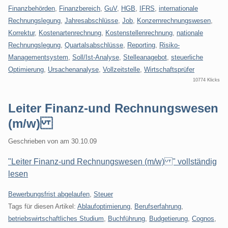
Finanzbehörden
,
Finanzbereich
,
GuV
,
HGB
,
IFRS
,
internationale
Rechnungslegung
,
Jahresabschlüsse
,
Job
,
Konzernrechnungswesen
,
Korrektur
,
Kostenartenrechnung
,
Kostenstellenrechnung
,
nationale
Rechnungslegung
,
Quartalsabschlüsse
,
Reporting
,
Risiko-
Managementsystem
,
Soll/Ist-Analyse
,
Stelleanagebot
,
steuerliche
Optimierung
,
Ursachenanalyse
,
Vollzeitstelle
,
Wirtschaftsprüfer
10774 Klicks
Leiter Finanz-und Rechnungswesen
(m/w)
Geschrieben von
am
30.10.09
"Leiter Finanz-und Rechnungswesen (m/w) " vollständig
lesen
Kategorien:
Bewerbungsfrist abgelaufen
,
Steuer
Tags für diesen Artikel:
Ablaufoptimierung
,
Berufserfahrung
,
betriebswirtschaftliches Studium
,
Buchführung
,
Budgetierung
,
Cognos
,