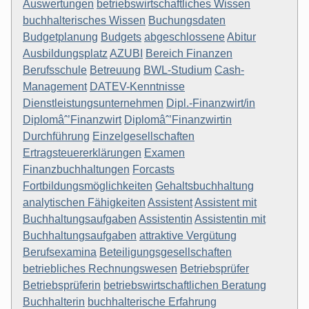
Auswertungen
betriebswirtschaftliches Wissen
buchhalterisches Wissen
Buchungsdaten
Budgetplanung
Budgets
abgeschlossene
Abitur
Ausbildungsplatz
AZUBI
Bereich Finanzen
Berufsschule
Betreuung
BWL-Studium
Cash-
Management
DATEV-Kenntnisse
Dienstleistungsunternehmen
Dipl.-Finanzwirt/in
Diplomâˆ’Finanzwirt
Diplomâˆ’Finanzwirtin
Durchführung
Einzelgesellschaften
Ertragsteuererklärungen
Examen
Finanzbuchhaltungen
Forcasts
Fortbildungsmöglichkeiten
Gehaltsbuchhaltung
analytischen Fähigkeiten
Assistent
Assistent mit
Buchhaltungsaufgaben
Assistentin
Assistentin mit
Buchhaltungsaufgaben
attraktive Vergütung
Berufsexamina
Beteiligungsgesellschaften
betriebliches Rechnungswesen
Betriebsprüfer
Betriebsprüferin
betriebswirtschaftlichen Beratung
Buchhalterin
buchhalterische Erfahrung