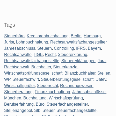
Tags
Steuerbüro
,
Kreditorenbuchhaltung
,
Berlin
,
Hamburg
,
Jurist
,
Lohnbuchhaltung
,
Rechtsanwaltsfachangestellter
,
Jahresabschluss
,
Steuern
,
Controlling
,
IFRS
,
Bayern
,
Rechtsanwälte
,
HGB
,
Recht
,
Steuererklärung
,
Rechtsanwaltsfachangestellte
,
Steuererklärungen
,
Jura
,
Rechtsanwalt
,
Buchhalter
,
Steuerkanzlei
,
Wirtschaftsprüfungsgesellschaft
,
Bilanzbuchhalter
,
Stellen
,
WP
,
Steuerfachwirt
,
Steuerberatungsgesellschaft
,
Datev
,
Wirtschaftsprüfer
,
Steuerrecht
,
Rechnungswesen
,
Steuerberatung
,
Finanzbuchhaltung
,
Jahresabschlüsse
,
München
,
Buchhaltung
,
Wirtschaftsprüfung
,
Berufserfahrung
,
Büro
,
Steuerfachangestellter
,
Stellenangebot
,
Stb
,
Steuer
,
Steuerfachangestellte
,