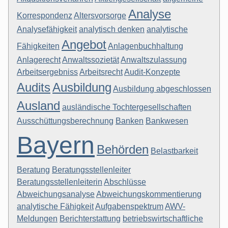
Analyse
Korrespondenz
Altersvorsorge
Analysefähigkeit
analytisch denken
analytische
Angebot
Fähigkeiten
Anlagenbuchhaltung
Anlagerecht
Anwaltssozietät
Anwaltszulassung
Arbeitsergebniss
Arbeitsrecht
Audit-Konzepte
Audits
Ausbildung
Ausbildung abgeschlossen
Ausland
ausländische Tochtergesellschaften
Ausschüttungsberechnung
Banken
Bankwesen
Bayern
Behörden
Belastbarkeit
Beratung
Beratungsstellenleiter
Beratungsstellenleiterin
Abschlüsse
Abweichungsanalyse
Abweichungskommentierung
analytische Fähigkeit
Aufgabenspektrum
AWV-
Meldungen
Berichterstattung
betriebswirtschaftliche