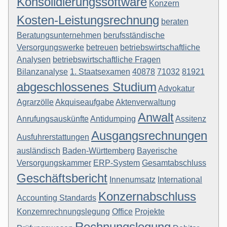
Konsolidierungssoftware
Konzern
Kosten-Leistungsrechnung
beraten
Beratungsunternehmen
berufsständische
Versorgungswerke
betreuen
betriebswirtschaftliche
Analysen
betriebswirtschaftliche Fragen
Bilanzanalyse
1. Staatsexamen
40878
71032
81921
abgeschlossenes Studium
Advokatur
Agrarzölle
Akquiseaufgabe
Aktenverwaltung
Anwalt
Anrufungsauskünfte
Antidumping
Assitenz
Ausgangsrechnungen
Ausfuhrerstattungen
ausländisch
Baden-Württemberg
Bayerische
Versorgungskammer
ERP-System
Gesamtabschluss
Geschäftsbericht
Innenumsatz
International
Konzernabschluss
Accounting Standards
Konzernrechnungslegung
Office
Projekte
Rechnungslegung