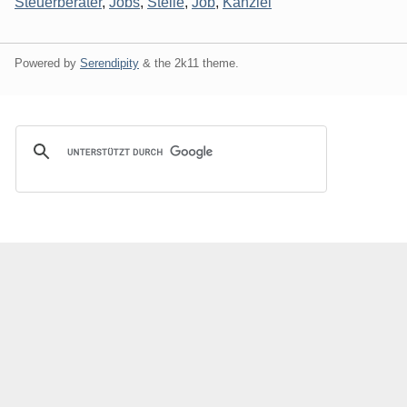
Steuerberater
,
Jobs
,
Stelle
,
Job
,
Kanzlei
Powered by
Serendipity
& the
2k11
theme.