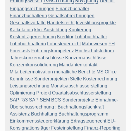
Prüfungswesen
Debitor
Eingangsrechnungen
Finanzbuchalter
Finanzbuchalterin
Gehaltsabrechnungen
Geschäftsvorfälle
Handelsrecht
Investitionsprojekte
Kalkulation
kfm. Ausbildung
Kontierung
Kostenträgerrechnung
Kreditor
Lohnbuchhalter
Lohnbuchhalterin
Lohnsteuerrecht
Mahnwesen
FH
Forecasts
Führungskompetenz
Hochschulstudium
Jahreskonzernabschlüsse
Konzernabschlüsse
Konzernkonsolidierung
Mandantenkontakt
Mitarbeitermotivation
monatliche Berichte
MS Office
Kenntnisse
Sonderprojekten
Stelle
Kostenrechnung
Leistungsrechnung
Monatsabschlusserstellung
Optimierung
Projekt
Quartalsabschlusserstellung
SAP R/3
SAP SEM BCS
Sonderprojekte
Einnahme-
Überschussrechnung
: Buchhaltungsfachkraft
Assistenz Buchhaltung
Buchhaltungsprogramm
Einkommenssteuererklärung
Ertragsteuerrecht
EU-
Konsignationsläger
Festeinstellung
Finanz-Reporting