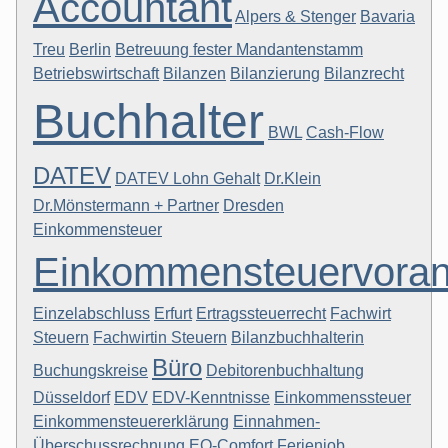
Accountant
Alpers & Stenger
Bavaria
Treu
Berlin
Betreuung fester Mandantenstamm
Betriebswirtschaft
Bilanzen
Bilanzierung
Bilanzrecht
Buchhalter
BWL
Cash-Flow
DATEV
DATEV Lohn Gehalt
Dr.Klein
Dr.Mönstermann + Partner
Dresden
Einkommensteuer
Einkommensteuervora
Einzelabschluss
Erfurt
Ertragssteuerrecht
Fachwirt
Steuern
Fachwirtin Steuern
Bilanzbuchhalterin
Büro
Buchungskreise
Debitorenbuchhaltung
Düsseldorf
EDV
EDV-Kenntnisse
Einkommenssteuer
Einkommensteuererklärung
Einnahmen-
Überschussrechnung
EO-Comfort
Ferienjob