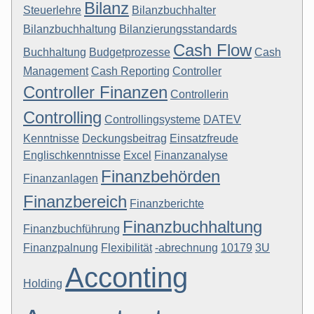
Bilanz
Steuerlehre
Bilanzbuchhalter
Bilanzbuchhaltung
Bilanzierungsstandards
Cash Flow
Buchhaltung
Budgetprozesse
Cash
Management
Cash Reporting
Controller
Controller Finanzen
Controllerin
Controlling
Controllingsysteme
DATEV
Kenntnisse
Deckungsbeitrag
Einsatzfreude
Englischkenntnisse
Excel
Finanzanalyse
Finanzbehörden
Finanzanlagen
Finanzbereich
Finanzberichte
Finanzbuchhaltung
Finanzbuchführung
Finanzpalnung
Flexibilität
-abrechnung
10179
3U
Acconting
Holding