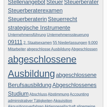
Stellenangebot
Steuer
Steuerberater
Steuerberaterexamen
Steuerberaterin
Steuerrecht
strategische Instrumente
Unternehmensführung
Unternehmenssteuerung
09111
2. Staatsexamen
55 Niederlassungen
9.000
Mitarbeiter
abgeschlosse Ausbildung
Abgeschlossen
abgeschlossene
Ausbildung
abgeschlossene
Berufsausbildung
Abgeschlossenes
Studium
Abschluss
Abstimmung
Accounting
administrativer Tätigkeiten
Akquisition
Akqusitionsverfahren
Aktiengesellschaft
allgemeine