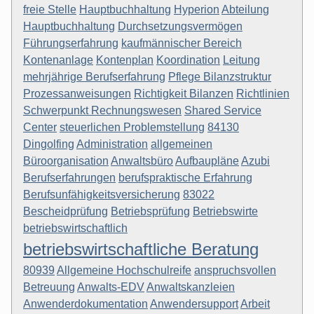
freie Stelle
Hauptbuchhaltung
Hyperion
Abteilung
Hauptbuchhaltung
Durchsetzungsvermögen
Führungserfahrung
kaufmännischer Bereich
Kontenanlage
Kontenplan
Koordination
Leitung
mehrjährige Berufserfahrung
Pflege Bilanzstruktur
Prozessanweisungen
Richtigkeit Bilanzen
Richtlinien
Schwerpunkt Rechnungswesen
Shared Service
Center
steuerlichen Problemstellung
84130
Dingolfing
Administration
allgemeinen
Büroorganisation
Anwaltsbüro
Aufbaupläne
Azubi
Berufserfahrungen
berufspraktische Erfahrung
Berufsunfähigkeitsversicherung
83022
Bescheidprüfung
Betriebsprüfung
Betriebswirte
betriebswirtschaftlich
betriebswirtschaftliche Beratung
80939
Allgemeine Hochschulreife
anspruchsvollen
Betreuung
Anwalts-EDV
Anwaltskanzleien
Anwenderdokumentation
Anwendersupport
Arbeit