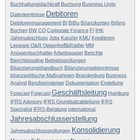
Buchhaltungsfachkraft
Buchung
Business Units
Debitoren
Datevkentnisse
Debitorenmanagement
BI
BiBu
Bilanzkonten
Billing
Buchen
BW
CO
Corporate Finance
FI
IHK
Jahresabschluss
Jobs
Kanzlei
KMU
Kreditoren
Lexware O&R Oppenhoff&Rädler
MM
Anlagenbuchhalter
Arbeitspapier
Berichte
Berichtsroutine
Betriebsprüfungen
Bilanzierungshandbuch
Bilanzierungskenntnisse
bilanzpolitische Maßnahmen
Brandenburg
Business
Analyst
Berufseinsteiger
Dokumentation
Erstellung
Geschäftsleitung
Forecast
Forecast
Hamburg
IFRS Advisory
IFRS Grundsatzabteilung
IFRS
Spezialist
IFRS-Beratung
international
Jahresabschlusserstellung
Konsolidierung
Jahresabschlussprüfungen