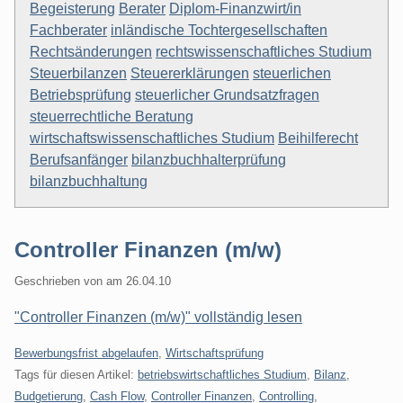
Begeisterung
Berater
Diplom-Finanzwirt/in
Fachberater
inländische Tochtergesellschaften
Rechtsänderungen
rechtswissenschaftliches Studium
Steuerbilanzen
Steuererklärungen
steuerlichen
Betriebsprüfung
steuerlicher Grundsatzfragen
steuerrechtliche Beratung
wirtschaftswissenschaftliches Studium
Beihilferecht
Berufsanfänger
bilanzbuchhalterprüfung
bilanzbuchhaltung
Controller Finanzen (m/w)
Geschrieben von
am
26.04.10
"Controller Finanzen (m/w)" vollständig lesen
Kategorien:
Bewerbungsfrist abgelaufen
,
Wirtschaftsprüfung
Tags für diesen Artikel:
betriebswirtschaftliches Studium
,
Bilanz
,
Budgetierung
,
Cash Flow
,
Controller Finanzen
,
Controlling
,