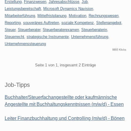
Erstellung
,
Finanzwesen
,
Jahresabschlüsse
,
Job
,
Leistungsbereitschaft
,
Microsoft Dynamics Navision
,
Mitarbeiterführung
,
Mittelfristplanung
,
Motivation
,
Rechnungswesen
,
Reporting
,
souveränes Auftreten
,
soziale Kompetenz
,
Stellenangebot
,
Steuer
,
Steuerberater
,
Steuerberaterexamen
,
Steuerberaterin
,
Steuerrecht
,
strategische Instrumente
,
Unternehmensführung
,
Unternehmenssteuerung
9893 Klicks
Pagination
Seite 1 von 1, insgesamt 2 Einträge
Seitenleiste
Job-Tipps
Buchhalter/Steuerfachangestellte oder kaufmännische
Angestellte mit Buchhaltungskenntnissen (m/w/d) - Essen
Leiter Finanzbuchhaltung und Controlling (m/w/d) - Bönen