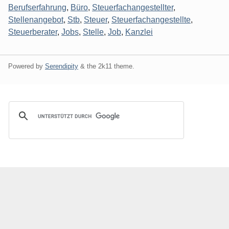
Berufserfahrung
,
Büro
,
Steuerfachangestellter
,
Stellenangebot
,
Stb
,
Steuer
,
Steuerfachangestellte
,
Steuerberater
,
Jobs
,
Stelle
,
Job
,
Kanzlei
Powered by
Serendipity
& the
2k11
theme.