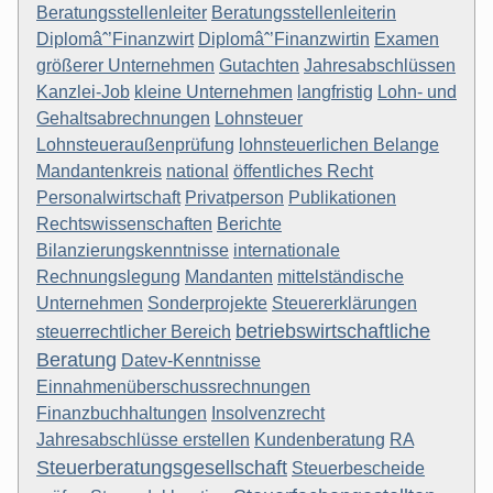
Beratungsstellenleiter
Beratungsstellenleiterin
Diplomâˆ’Finanzwirt
Diplomâˆ’Finanzwirtin
Examen
größerer Unternehmen
Gutachten
Jahresabschlüssen
Kanzlei-Job
kleine Unternehmen
langfristig
Lohn- und
Gehaltsabrechnungen
Lohnsteuer
Lohnsteueraußenprüfung
lohnsteuerlichen Belange
Mandantenkreis
national
öffentliches Recht
Personalwirtschaft
Privatperson
Publikationen
Rechtswissenschaften
Berichte
Bilanzierungskenntnisse
internationale
Rechnungslegung
Mandanten
mittelständische
Unternehmen
Sonderprojekte
Steuererklärungen
betriebswirtschaftliche
steuerrechtlicher Bereich
Beratung
Datev-Kenntnisse
Einnahmenüberschussrechnungen
Finanzbuchhaltungen
Insolvenzrecht
Jahresabschlüsse erstellen
Kundenberatung
RA
Steuerberatungsgesellschaft
Steuerbescheide