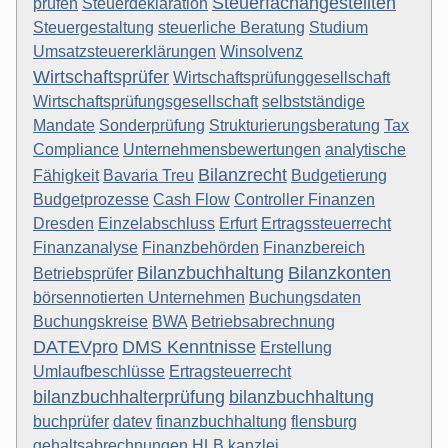
Steuerfachangestellten
prüfen
Steuerdeklaration
Steuergestaltung
steuerliche Beratung
Studium
Umsatzsteuererklärungen
Winsolvenz
Wirtschaftsprüfer
Wirtschaftsprüfunggesellschaft
Wirtschaftsprüfungsgesellschaft
selbstständige
Mandate
Sonderprüfung
Strukturierungsberatung
Tax
Compliance
Unternehmensbewertungen
analytische
Bilanzrecht
Fähigkeit
Bavaria Treu
Budgetierung
Budgetprozesse
Cash Flow
Controller Finanzen
Dresden
Einzelabschluss
Erfurt
Ertragssteuerrecht
Finanzanalyse
Finanzbehörden
Finanzbereich
Bilanzbuchhaltung
Bilanzkonten
Betriebsprüfer
börsennotierten Unternehmen
Buchungsdaten
Buchungskreise
BWA
Betriebsabrechnung
DATEVpro
DMS Kenntnisse
Erstellung
Umlaufbeschlüsse
Ertragsteuerrecht
bilanzbuchhalterprüfung
bilanzbuchhaltung
buchprüfer
datev
finanzbuchhaltung
flensburg
gehaltsabrechnungen
HLB
kanzlei