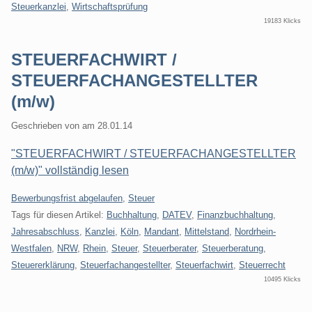
Steuerkanzlei
,
Wirtschaftsprüfung
19183 Klicks
STEUERFACHWIRT /
STEUERFACHANGESTELLTER
(m/w)
Geschrieben von
am
28.01.14
"STEUERFACHWIRT / STEUERFACHANGESTELLTER
(m/w)" vollständig lesen
Kategorien:
Bewerbungsfrist abgelaufen
,
Steuer
Tags für diesen Artikel:
Buchhaltung
,
DATEV
,
Finanzbuchhaltung
,
Jahresabschluss
,
Kanzlei
,
Köln
,
Mandant
,
Mittelstand
,
Nordrhein-
Westfalen
,
NRW
,
Rhein
,
Steuer
,
Steuerberater
,
Steuerberatung
,
Steuererklärung
,
Steuerfachangestellter
,
Steuerfachwirt
,
Steuerrecht
10495 Klicks