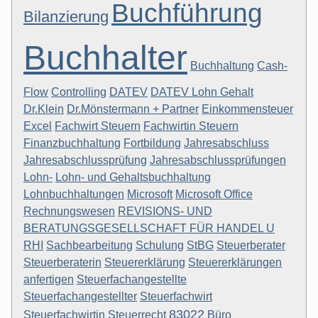
Buchführung
Bilanzierung
Buchhalter
Buchhaltung
Cash-
Flow
Controlling
DATEV
DATEV Lohn Gehalt
Dr.Klein
Dr.Mönstermann + Partner
Einkommensteuer
Excel
Fachwirt Steuern
Fachwirtin Steuern
Finanzbuchhaltung
Fortbildung
Jahresabschluss
Jahresabschlussprüfung
Jahresabschlussprüfungen
Lohn-
Lohn- und Gehaltsbuchhaltung
Lohnbuchhaltungen
Microsoft
Microsoft Office
Rechnungswesen
REVISIONS- UND
BERATUNGSGESELLSCHAFT FÜR HANDEL U
RHI
Sachbearbeitung
Schulung
StBG
Steuerberater
Steuerberaterin
Steuererklärung
Steuererklärungen
anfertigen
Steuerfachangestellte
Steuerfachangestellter
Steuerfachwirt
83022
Steuerfachwirtin
Steuerrecht
Büro