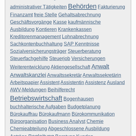
Behörden
administrativer Tätigkeiten
Fakturierung
Finanzamt
freie Stelle
Gehaltsabrechnung
Geschäftsvorgänge
Kasse
kaufmännische
Ausbildung
Kontieren
Krankenkassen
Kreditorenmanagement
Lohnabrechnung
Sachkontenbuchhaltung
SAP Kenntnisse
Sozialversicherungsträger
Steuerberatung
Steuerfachgehilfe
Steuerjob
Versicherungen
Anwalt
Weiterentwicklung
Aktiengesellschaft
Anwaltskanzlei
Anwaltssekretär
Anwaltssekretärin
Arbeitspapier
Assistent
Assistentin
Assistenz
Ausland
AWV-Meldungen
Beihilferecht
Betriebswirtschaft
Bogenhausen
buchhalterische Aufgaben
Budgetplanung
Bürokauffrau
Bürokaufmann
Bürokommunikation
Büroorganisation
Business Analyst
Chemie
Chemieabteilung
Abgeschlossene Ausbildung