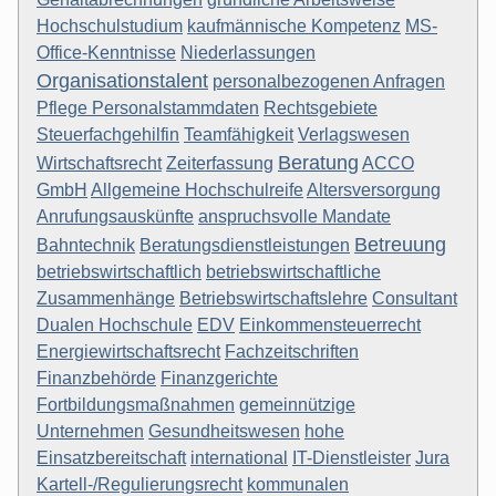
Hochschulstudium
kaufmännische Kompetenz
MS-
Office-Kenntnisse
Niederlassungen
Organisationstalent
personalbezogenen Anfragen
Pflege Personalstammdaten
Rechtsgebiete
Steuerfachgehilfin
Teamfähigkeit
Verlagswesen
Beratung
Wirtschaftsrecht
Zeiterfassung
ACCO
GmbH
Allgemeine Hochschulreife
Altersversorgung
Anrufungsauskünfte
anspruchsvolle Mandate
Betreuung
Bahntechnik
Beratungsdienstleistungen
betriebswirtschaftlich
betriebswirtschaftliche
Zusammenhänge
Betriebswirtschaftslehre
Consultant
Dualen Hochschule
EDV
Einkommensteuerrecht
Energiewirtschaftsrecht
Fachzeitschriften
Finanzbehörde
Finanzgerichte
Fortbildungsmaßnahmen
gemeinnützige
Unternehmen
Gesundheitswesen
hohe
Einsatzbereitschaft
international
IT-Dienstleister
Jura
Kartell-/Regulierungsrecht
kommunalen