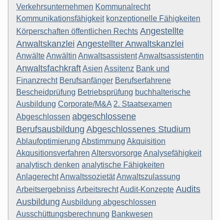
Verkehrsunternehmen
Kommunalrecht
Kommunikationsfähigkeit
konzeptionelle Fähigkeiten
Angestellte
Körperschaften öffentlichen Rechts
Anwaltskanzlei
Angestellter Anwaltskanzlei
Anwälte
Anwältin
Anwaltsassistent
Anwaltsassistentin
Anwaltsfachkraft
Asien
Assitenz
Bank und
Finanzrecht
Berufsanfänger
Berufserfahrene
Bescheidprüfung
Betriebsprüfung
buchhalterische
Ausbildung
Corporate/M&A
2. Staatsexamen
abgeschlossene
Abgeschlossen
Berufsausbildung
Abgeschlossenes Studium
Ablaufoptimierung
Abstimmung
Akquisition
Akqusitionsverfahren
Altersvorsorge
Analysefähigkeit
analytisch denken
analytische Fähigkeiten
Anlagerecht
Anwaltssozietät
Anwaltszulassung
Audits
Arbeitsergebniss
Arbeitsrecht
Audit-Konzepte
Ausbildung
Ausbildung abgeschlossen
Ausschüttungsberechnung
Bankwesen