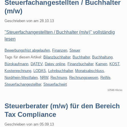
Steuerfachangestellten / Buchhalter
(m/w)
Geschrieben von
am
28.10.13
"Steuerfachangestellten / Buchhalter (m/w)" vollständig
lesen
Kategorien:
Bewerbungsfrist abgelaufen
,
Finanzen
,
Steuer
Tags für diesen Artikel:
Bilanzbuchhalter
,
Buchhalter
,
Buchhaltung
,
Bürokaufmann
,
DATEV
,
Datev online
,
Finanzbuchalter
,
Kamen
,
KOST
,
Kostenrechnung
,
LODAS
,
Lohnbuchhalter
,
Monatsabschluss
,
Nordrhein-Westfalen
,
NRW
,
Rechnung
,
Rechnungswesen
,
ReWe
,
Steuerfachangestellter
,
Steuerfachwirt
10546 Klicks
Steuerberater (m/w) für den Bereich
Tax Compliance
Geschrieben von
am
05.09.13