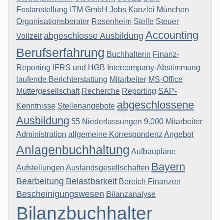
Festanstellung
ITM GmbH
Jobs
Kanzlei
München
Organisationsberater
Rosenheim
Stelle
Steuer
Accounting
abgeschlosse Ausbildung
Vollzeit
Berufserfahrung
Buchhalterin
Finanz-
Reporting
IFRS und HGB
Intercompany-Abstimmung
laufende Berichterstattung
Mitarbeiter
MS-Office
Muttergesellschaft
Recherche
Reporting
SAP-
abgeschlossene
Kenntnisse
Stellenangebote
Ausbildung
55 Niederlassungen
9.000 Mitarbeiter
Administration
allgemeine Korrespondenz
Angebot
Anlagenbuchhaltung
Aufbaupläne
Bayern
Aufstellungen
Auslandsgesellschaften
Bearbeitung
Belastbarkeit
Bereich Finanzen
Bescheinigungswesen
Bilanzanalyse
Bilanzbuchhalter