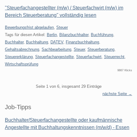
"Steuerfachangestellter (m/w) / Steuerfachwirt (m/w) im
Bereich Steuerberatung" vollständig lesen
Kategorien:
Bewerbungsfrist abgelaufen
,
Steuer
Tags für diesen Artikel:
Berlin
,
Bilanzbuchhalter
,
Buchführung
,
Buchhalter
,
Buchhaltung
,
DATEV
,
Finanzbuchhaltung
,
Gehaltsabrechnung
,
Sachbearbeitung
,
Steuer
,
Steuerberatung
,
Steuererklärung
,
Steuerfachangestellte
,
Steuerfachwirt
,
Steuerrecht
,
Wirtschaftsprüfung
9867 Klicks
Pagination
Seite 1 von 6, insgesamt 29 Einträge
nächste Seite →
Seitenleiste
Job-Tipps
Buchhalter/Steuerfachangestellte oder kaufmännische
Angestellte mit Buchhaltungskenntnissen (m/w/d) - Essen