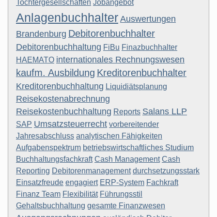
Tochtergesellschaften
Jobangebot
Anlagenbuchhalter
Auswertungen
Debitorenbuchhalter
Brandenburg
Debitorenbuchhaltung
FiBu
Finazbuchhalter
internationales Rechnungswesen
HAEMATO
kaufm. Ausbildung
Kreditorenbuchhalter
Kreditorenbuchhaltung
Liquidiätsplanung
Reisekostenabrechnung
Reisekostenbuchhaltung
Salans LLP
Reports
Umsatzsteuerrecht
SAP
vorbereitender
Jahresabschluss
analytischen Fähigkeiten
Aufgabenspektrum
betriebswirtschaftliches Studium
Buchhaltungsfachkraft
Cash Management
Cash
Reporting
Debitorenmanagement
durchsetzungsstark
Einsatzfreude
engagiert
ERP-System
Fachkraft
Finanz Team
Flexibilität
Führungsstil
Gehaltsbuchhaltung
gesamte Finanzwesen