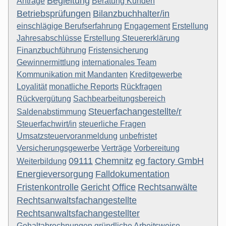
Begleitung
Anträge
Beratung Kunden
Betriebsprüfungen
Bilanzbuchhalter/in
einschlägige Berufserfahrung
Engagement
Erstellung
Jahresabschlüsse
Erstellung Steuererklärung
Finanzbuchführung
Fristensicherung
Gewinnermittlung
internationales Team
Kommunikation mit Mandanten
Kreditgewerbe
Loyalität
monatliche Reports
Rückfragen
Rückvergütung
Sachbearbeitungsbereich
Steuerfachangestellte/r
Saldenabstimmung
Steuerfachwirt/in
steuerliche Fragen
Umsatzsteuervoranmeldung
unbefristet
Versicherungsgewerbe
Verträge
Vorbereitung
09111
Chemnitz
eg factory GmbH
Weiterbildung
Energieversorgung
Falldokumentation
Fristenkontrolle
Gericht
Office
Rechtsanwälte
Rechtsanwaltsfachangestellte
Rechtsanwaltsfachangestellter
Gehaltabrechnungen
gründliche Arbeitsweise