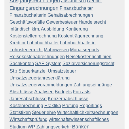
Ausgangsrechnungen
ausländisch
Debitor
Eingangsrechnungen
Finanzbuchalter
Finanzbuchalterin
Gehaltsabrechnungen
Geschäftsvorfälle
Gewerbesteuer
Handelsrecht
inländisch
kfm. Ausbildung
Kontierung
Kostenstellenrechnung
Kostenträgerrechnung
Kreditor
Lohnbuchhalter
Lohnbuchhalterin
Lohnsteuerrecht
Mahnwesen
Monatsreports
Reisekostenabrechnungen
Reisekostenrichtlinien
Sachkonten
SAP-System
Sozialversicherungsrecht
Stb
Steuerkanzlei
Umsatzsteuer
Umsatzsteuerjahreserklärung
Umsatzsteuervoranmeldungen
Zahlungseingänge
Abschlüsse
Analysen
Budgets
Forcasts
Jahresabschlüsse
Konzernabschlüsse
Kostenrechnung
Praktika
Prüfung
Reportings
Statistiken
Steuerlehre
Wirtschaftlichkeitsrechnungen
Wirtschaftsprüfung
wirtschaftswissenschaftliches
Banken
Studium
WP
Zahlungsverkehr