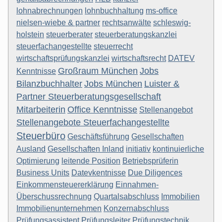
lohnabrechnungen
lohnbuchhaltung
ms-office
nielsen-wiebe & partner
rechtsanwälte
schleswig-
holstein
steuerberater
steuerberatungskanzlei
steuerfachangestellte
steuerrecht
wirtschaftsprüfungskanzlei
wirtschaftsrecht
DATEV
Großraum München
Jobs
Kenntnisse
Bilanzbuchhalter
Jobs München
Luister &
Partner Steuerberatungsgesellschaft
Mitarbeiterin
Office Kenntnisse
Stellenangebot
Stellenangebote Steuerfachangestellte
Steuerbüro
Geschäftsführung
Gesellschaften
Ausland
Gesellschaften Inland
initiativ
kontinuierliche
Optimierung
leitende Position
Betriebsprüferin
Business Units
Datevkentnisse
Due Diligences
Einkommensteuererklärung
Einnahmen-
Überschussrechnung
Quartalsabschluss
Immobilien
Immobilienunternehmen
Konzernabschluss
Prüfungsassistent
Prüfungsleiter
Prüfungstechnik