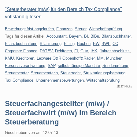
"Steuerberater (m/w) für den Bereich Tax Compliance"
vollständig lesen
Kategorien:
Bewerbungsfrist abgelaufen
,
Finanzen
,
Steuer
,
Wirtschaftsprüfung
Tags für diesen Artikel:
Accountant
,
Bayern
,
BI
,
BiBu
,
Bilanzbuchhalter
,
Bilanzbuchhalterin
,
Bilanzierung
,
Billing
,
Buchen
,
BW
,
BWL
,
CO
,
Corporate Finance
,
DATEV
,
Debitoren
,
FI
,
GuV
,
IHK
,
Jahresabschluss
,
KMU
,
Kreditoren
,
Lexware O&R Oppenhoff&Rädler
,
MM
,
München
,
Personalverantwortung
,
SAP
,
selbstständige Mandate
,
Sonderprüfung
,
Steuerberater
,
Steuerberaterin
,
Steuerrecht
,
Strukturierungsberatung
,
Tax Compliance
,
Unternehmensbewertungen
,
Wirtschaftsprüfung
11137 Klicks
Steuerfachangestellter (m/w) /
Steuerfachwirt (m/w) im Bereich
Steuerberatung
Geschrieben von
am
12.07.13