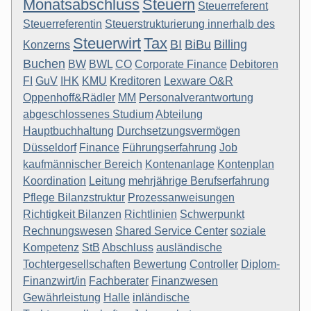
Monatsabschluss
Steuern
Steuerreferent
Steuerreferentin
Steuerstrukturierung innerhalb des
Steuerwirt
Tax
BI
BiBu
Billing
Konzerns
Buchen
BW
BWL
CO
Corporate Finance
Debitoren
FI
GuV
IHK
KMU
Kreditoren
Lexware O&R
Oppenhoff&Rädler
MM
Personalverantwortung
abgeschlossenes Studium
Abteilung
Hauptbuchhaltung
Durchsetzungsvermögen
Düsseldorf
Finance
Führungserfahrung
Job
kaufmännischer Bereich
Kontenanlage
Kontenplan
Koordination
Leitung
mehrjährige Berufserfahrung
Pflege Bilanzstruktur
Prozessanweisungen
Richtigkeit Bilanzen
Richtlinien
Schwerpunkt
Rechnungswesen
Shared Service Center
soziale
Kompetenz
StB
Abschluss
ausländische
Tochtergesellschaften
Bewertung
Controller
Diplom-
Finanzwirt/in
Fachberater
Finanzwesen
Gewährleistung
Halle
inländische