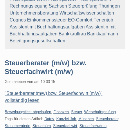
Rechnungslegung
Sachsen
Steuerprüfung
Thüringen
Unternehmensberatung
Wirtschaftswissenschaften
Cognos
Einkommenssteuer
EO-Comfort
Ferienjob
Assistent mit Buchhaltungsaufgaben
Assistentin mit
Buchhaltungsaufgaben
Bankkauffrau
Bankkaufmann
Beteiligungsgesellschaften
Steuerberater (m/w) bzw.
Steuerfachwirt (m/w)
Geschrieben von
am
10.03.15
"Steuerberater (m/w) bzw. Steuerfachwirt (m/w)"
vollständig lesen
Kategorien:
Bewerbungsfrist abgelaufen
,
Finanzen
,
Steuer
,
Wirtschaftsprüfung
Tags für diesen Artikel:
Datev
,
Kanzlei-Job
,
München
,
Steuerberater
,
Steuerberaterin
,
Steuerbüro
,
Steuerfachwirt
,
Steuerfachwirtin
,