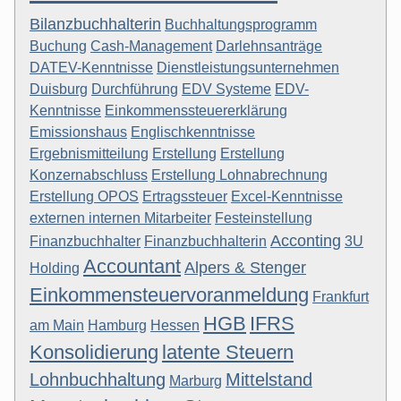
Bilanzbuchhalterin
Buchhaltungsprogramm
Buchung
Cash-Management
Darlehnsanträge
DATEV-Kenntnisse
Dienstleistungsunternehmen
Duisburg
Durchführung
EDV Systeme
EDV-
Kenntnisse
Einkommenssteuererklärung
Emissionshaus
Englischkenntnisse
Ergebnismitteilung
Erstellung
Erstellung
Konzernabschluss
Erstellung Lohnabrechnung
Erstellung OPOS
Ertragssteuer
Excel-Kenntnisse
externen internen Mitarbeiter
Festeinstellung
Acconting
Finanzbuchhalter
Finanzbuchhalterin
3U
Accountant
Alpers & Stenger
Holding
Einkommensteuervoranmeldung
Frankfurt
HGB
IFRS
am Main
Hamburg
Hessen
Konsolidierung
latente Steuern
Lohnbuchhaltung
Mittelstand
Marburg