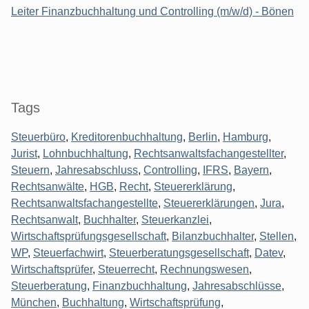
Leiter Finanzbuchhaltung und Controlling (m/w/d) - Bönen
Tags
Steuerbüro
,
Kreditorenbuchhaltung
,
Berlin
,
Hamburg
,
Jurist
,
Lohnbuchhaltung
,
Rechtsanwaltsfachangestellter
,
Steuern
,
Jahresabschluss
,
Controlling
,
IFRS
,
Bayern
,
Rechtsanwälte
,
HGB
,
Recht
,
Steuererklärung
,
Rechtsanwaltsfachangestellte
,
Steuererklärungen
,
Jura
,
Rechtsanwalt
,
Buchhalter
,
Steuerkanzlei
,
Wirtschaftsprüfungsgesellschaft
,
Bilanzbuchhalter
,
Stellen
,
WP
,
Steuerfachwirt
,
Steuerberatungsgesellschaft
,
Datev
,
Wirtschaftsprüfer
,
Steuerrecht
,
Rechnungswesen
,
Steuerberatung
,
Finanzbuchhaltung
,
Jahresabschlüsse
,
München
,
Buchhaltung
,
Wirtschaftsprüfung
,