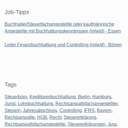
Seitenleiste
Job-Tipps
Buchhalter/Steuerfachangestellte oder kaufmännische
Angestellte mit Buchhaltungskenntnissen (m/w/d) - Essen
Leiter Finanzbuchhaltung und Controlling (m/w/d) - Bönen
Tags
Steuerbüro
,
Kreditorenbuchhaltung
,
Berlin
,
Hamburg
,
Jurist
,
Lohnbuchhaltung
,
Rechtsanwaltsfachangestellter
,
Steuern
,
Jahresabschluss
,
Controlling
,
IFRS
,
Bayern
,
Rechtsanwälte
,
HGB
,
Recht
,
Steuererklärung
,
Rechtsanwaltsfachangestellte
,
Steuererklärungen
,
Jura
,