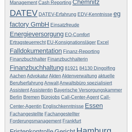
Chemnitz
Management
Cash Reporting
DATEV
eg
DATEV-Erfahrung
EDV-Kenntnisse
factory GmbH
Einsatzfreude
Energieversorgung
EO-Comfort
Ertragsteuerrecht
EU-Konsignationsläger
Excel
Falldokumentation
Finanz-Reporting
Finanzbuchhalter
Finanzbuchhalterin
Finanzbuchhaltung
81921
84130 Dingolfing
Aachen
Advokatur
Akten
Aktenverwaltung
aktuelle
Berufserfahrung
Anwalt
Anwaltsbüro spezialisiert
Assistent
Assistentin
Bayerische Versorgungskammer
Berlin
Bremen
Bürojobs
Call-Center-Agent
Call-
Essen
Center-Agentin
Englischkenntnisse
Fachangestellte
Fachangestellter
Forderungsmanagement
Frankfurt
Hamburg
Fristenkontrolle
Gericht