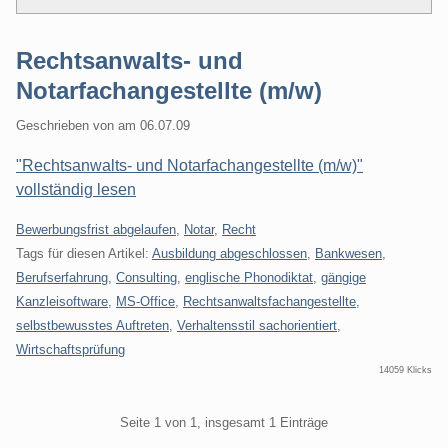
Rechtsanwalts- und
Notarfachangestellte (m/w)
Geschrieben von
am
06.07.09
"Rechtsanwalts- und Notarfachangestellte (m/w)"
vollständig lesen
Kategorien:
Bewerbungsfrist abgelaufen
,
Notar
,
Recht
Tags für diesen Artikel:
Ausbildung abgeschlossen
,
Bankwesen
,
Berufserfahrung
,
Consulting
,
englische Phonodiktat
,
gängige
Kanzleisoftware
,
MS-Office
,
Rechtsanwaltsfachangestellte
,
selbstbewusstes Auftreten
,
Verhaltensstil sachorientiert
,
Wirtschaftsprüfung
14059 Klicks
Pagination
Seite 1 von 1, insgesamt 1 Einträge