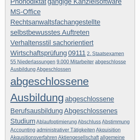
Phonodiktat
gängige Kanzleisoftware
MS-Office
Rechtsanwaltsfachangestellte
selbstbewusstes Auftreten
Verhaltensstil sachorientiert
Wirtschaftsprüfung
09111
2. Staatsexamen
55 Niederlassungen
9.000 Mitarbeiter
abgeschlosse
Ausbildung
Abgeschlossen
abgeschlossene
Ausbildung
abgeschlossene
Berufsausbildung
Abgeschlossenes
Studium
Ablaufoptimierung
Abschluss
Abstimmung
Accounting
administrativer Tätigkeiten
Akquisition
Akqusitionsverfahren
Aktiengesellschaft
allgemeine