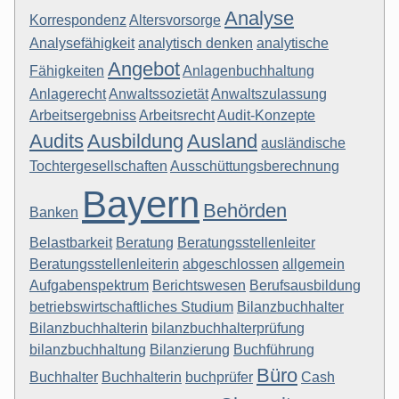
Analyse
Korrespondenz
Altersvorsorge
Analysefähigkeit
analytisch denken
analytische
Angebot
Fähigkeiten
Anlagenbuchhaltung
Anlagerecht
Anwaltssozietät
Anwaltszulassung
Arbeitsergebniss
Arbeitsrecht
Audit-Konzepte
Audits
Ausbildung
Ausland
ausländische
Tochtergesellschaften
Ausschüttungsberechnung
Bayern
Behörden
Banken
Belastbarkeit
Beratung
Beratungsstellenleiter
Beratungsstellenleiterin
abgeschlossen
allgemein
Aufgabenspektrum
Berichtswesen
Berufsausbildung
betriebswirtschaftliches Studium
Bilanzbuchhalter
Bilanzbuchhalterin
bilanzbuchhalterprüfung
bilanzbuchhaltung
Bilanzierung
Buchführung
Büro
Buchhalter
Buchhalterin
buchprüfer
Cash