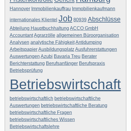
Hannover
Immobilienkauffrau
Immobilienkaufmann
Job
Abschlüsse
internationales Klientel
80939
Abteilung Hauptbuchhaltung
ACCO GmbH
Accountant
Agrarzölle
allgemeinen Büroorganisation
Analysen
analytische Fähigkeit
Antidumping
Arbeitspapier
Ausbildungsplatz
Ausfuhrerstattungen
Auswertungen
Azubi
Bavaria Treu
Berater
Berichterstattung
Berufsanfänger
Berufspraxis
Betriebsprüfung
Betriebswirtschaft
betriebswirtschaftlich
betriebswirtschaftliche
Auswertungen
betriebswirtschaftliche Beratung
betriebswirtschaftliche Fragen
betriebswirtschaftliches Wissen
Betriebswirtschaftslehre