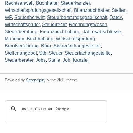
Rechtsanwalt
,
Buchhalter
,
Steuerkanzlei
,
Wirtschaftsprüfungsgesellschaft
,
Bilanzbuchhalter
,
Stellen
,
WP
,
Steuerfachwirt
,
Steuerberatungsgesellschaft
,
Datev
,
Wirtschaftsprüfer
,
Steuerrecht
,
Rechnungswesen
,
Steuerberatung
,
Finanzbuchhaltung
,
Jahresabschlüsse
,
München
,
Buchhaltung
,
Wirtschaftsprüfung
,
Berufserfahrung
,
Büro
,
Steuerfachangestellter
,
Stellenangebot
,
Stb
,
Steuer
,
Steuerfachangestellte
,
Steuerberater
,
Jobs
,
Stelle
,
Job
,
Kanzlei
Powered by
Serendipity
& the
2k11
theme.