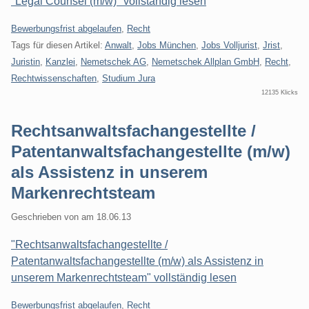
"Legal Counsel (m/w)" vollständig lesen
Kategorien:
Bewerbungsfrist abgelaufen
,
Recht
Tags für diesen Artikel:
Anwalt
,
Jobs München
,
Jobs Volljurist
,
Jrist
,
Juristin
,
Kanzlei
,
Nemetschek AG
,
Nemetschek Allplan GmbH
,
Recht
,
Rechtwissenschaften
,
Studium Jura
12135 Klicks
Rechtsanwaltsfachangestellte /
Patentanwaltsfachangestellte (m/w)
als Assistenz in unserem
Markenrechtsteam
Geschrieben von
am
18.06.13
"Rechtsanwaltsfachangestellte /
Patentanwaltsfachangestellte (m/w) als Assistenz in
unserem Markenrechtsteam" vollständig lesen
Kategorien:
Bewerbungsfrist abgelaufen
,
Recht