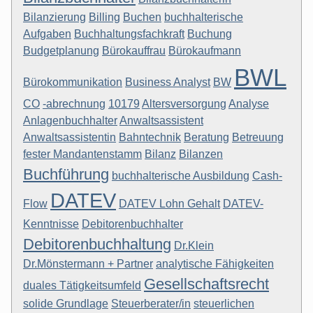
Bilanzierung
Billing
Buchen
buchhalterische
Aufgaben
Buchhaltungsfachkraft
Buchung
Budgetplanung
Bürokauffrau
Bürokaufmann
BWL
Bürokommunikation
Business Analyst
BW
CO
-abrechnung
10179
Altersversorgung
Analyse
Anlagenbuchhalter
Anwaltsassistent
Anwaltsassistentin
Bahntechnik
Beratung
Betreuung
fester Mandantenstamm
Bilanz
Bilanzen
Buchführung
buchhalterische Ausbildung
Cash-
DATEV
Flow
DATEV Lohn Gehalt
DATEV-
Kenntnisse
Debitorenbuchhalter
Debitorenbuchhaltung
Dr.Klein
Dr.Mönstermann + Partner
analytische Fähigkeiten
Gesellschaftsrecht
duales Tätigkeitsumfeld
solide Grundlage
Steuerberater/in
steuerlichen