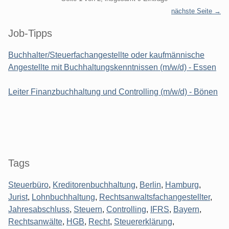
nächste Seite →
Seitenleiste
Job-Tipps
Buchhalter/Steuerfachangestellte oder kaufmännische
Angestellte mit Buchhaltungskenntnissen (m/w/d) - Essen
Leiter Finanzbuchhaltung und Controlling (m/w/d) - Bönen
Tags
Steuerbüro
,
Kreditorenbuchhaltung
,
Berlin
,
Hamburg
,
Jurist
,
Lohnbuchhaltung
,
Rechtsanwaltsfachangestellter
,
Jahresabschluss
,
Steuern
,
Controlling
,
IFRS
,
Bayern
,
Rechtsanwälte
,
HGB
,
Recht
,
Steuererklärung
,