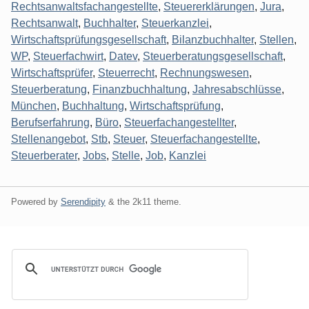
Rechtsanwaltsfachangestellte
,
Steuererklärungen
,
Jura
,
Rechtsanwalt
,
Buchhalter
,
Steuerkanzlei
,
Wirtschaftsprüfungsgesellschaft
,
Bilanzbuchhalter
,
Stellen
,
WP
,
Steuerfachwirt
,
Datev
,
Steuerberatungsgesellschaft
,
Wirtschaftsprüfer
,
Steuerrecht
,
Rechnungswesen
,
Steuerberatung
,
Finanzbuchhaltung
,
Jahresabschlüsse
,
München
,
Buchhaltung
,
Wirtschaftsprüfung
,
Berufserfahrung
,
Büro
,
Steuerfachangestellter
,
Stellenangebot
,
Stb
,
Steuer
,
Steuerfachangestellte
,
Steuerberater
,
Jobs
,
Stelle
,
Job
,
Kanzlei
Powered by
Serendipity
& the
2k11
theme.