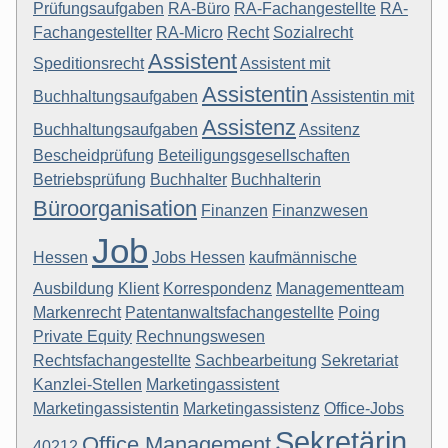
Prüfungsaufgaben
RA-Büro
RA-Fachangestellte
RA-
Fachangestellter
RA-Micro
Recht
Sozialrecht
Assistent
Speditionsrecht
Assistent mit
Assistentin
Buchhaltungsaufgaben
Assistentin mit
Assistenz
Buchhaltungsaufgaben
Assitenz
Bescheidprüfung
Beteiligungsgesellschaften
Betriebsprüfung
Buchhalter
Buchhalterin
Büroorganisation
Finanzen
Finanzwesen
Job
Hessen
Jobs Hessen
kaufmännische
Ausbildung
Klient
Korrespondenz
Managementteam
Markenrecht
Patentanwaltsfachangestellte
Poing
Private Equity
Rechnungswesen
Rechtsfachangestellte
Sachbearbeitung
Sekretariat
Kanzlei-Stellen
Marketingassistent
Marketingassistentin
Marketingassistenz
Office-Jobs
Sekretärin
Office Management
40212