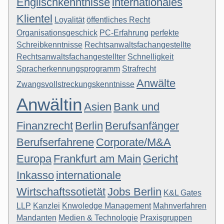
Englischkenntnisse
internationales
Klientel
Loyalität
öffentliches Recht
Organisationsgeschick
PC-Erfahrung
perfekte
Schreibkenntnisse
Rechtsanwaltsfachangestellte
Rechtsanwaltsfachangestellter
Schnelligkeit
Spracherkennungsprogramm
Strafrecht
Anwälte
Zwangsvollstreckungskenntnisse
Anwältin
Asien
Bank und
Finanzrecht
Berlin
Berufsanfänger
Berufserfahrene
Corporate/M&A
Europa
Frankfurt am Main
Gericht
Inkasso
internationale
Wirtschaftssotietät
Jobs Berlin
K&L Gates
LLP
Kanzlei
Knwoledge Management
Mahnverfahren
Mandanten
Medien & Technologie
Praxisgruppen