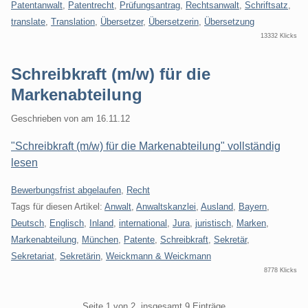
Patentanwalt
,
Patentrecht
,
Prüfungsantrag
,
Rechtsanwalt
,
Schriftsatz
,
translate
,
Translation
,
Übersetzer
,
Übersetzerin
,
Übersetzung
13332 Klicks
Schreibkraft (m/w) für die
Markenabteilung
Geschrieben von
am
16.11.12
"Schreibkraft (m/w) für die Markenabteilung" vollständig
lesen
Kategorien:
Bewerbungsfrist abgelaufen
,
Recht
Tags für diesen Artikel:
Anwalt
,
Anwaltskanzlei
,
Ausland
,
Bayern
,
Deutsch
,
Englisch
,
Inland
,
international
,
Jura
,
juristisch
,
Marken
,
Markenabteilung
,
München
,
Patente
,
Schreibkraft
,
Sekretär
,
Sekretariat
,
Sekretärin
,
Weickmann & Weickmann
8778 Klicks
Pagination
Seite 1 von 2, insgesamt 9 Einträge