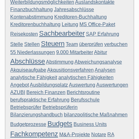
Weiterbildungsmöglichkeiten
Auslandskontakte
Finanzbuchhaltung
Jahresabschlüsse
Kontenabstimmung
Kreditoren-Buchhaltung
Kreditorenbuchhaltung
Leitung
MS Office-Paket
Sachbearbeiter
Reisekosten
SAP Erfahrung
Steuern
Stelle
Stellen
Team
überprüfen
verbuchen
55 Niederlassungen
9.000 Mitarbeiter
Abitur
Abschlüsse
Abstimmung
Abweichungsanalyse
Akquiseaufgabe
Akqusitionsverfahren
Analysen
analytische Fähigkeit
analytischen Fähigkeiten
Angebot
Ausbildungsplatz
Auswertung
Auswertungen
AZUBI
Bereich Finanzen
Berichtsroutine
berufspraktische Erfahrung
Berufsschule
Betriebsprüfer
Betriebsprüferin
Bilanzierungshandbuch
bilanzpolitische Maßnahmen
Budgets
Budgetprozesse
Business Units
Fachkompetenz
M&A-Projekte
Notare
RA