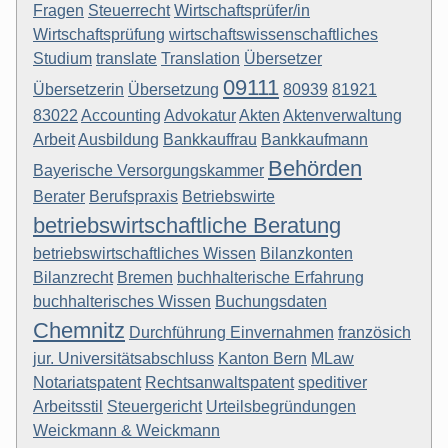
Fragen
Steuerrecht
Wirtschaftsprüfer/in
Wirtschaftsprüfung
wirtschaftswissenschaftliches
Studium
translate
Translation
Übersetzer
09111
Übersetzerin
Übersetzung
80939
81921
83022
Accounting
Advokatur
Akten
Aktenverwaltung
Arbeit
Ausbildung
Bankkauffrau
Bankkaufmann
Behörden
Bayerische Versorgungskammer
Berater
Berufspraxis
Betriebswirte
betriebswirtschaftliche Beratung
betriebswirtschaftliches Wissen
Bilanzkonten
Bilanzrecht
Bremen
buchhalterische Erfahrung
buchhalterisches Wissen
Buchungsdaten
Chemnitz
Durchführung Einvernahmen
französich
jur. Universitätsabschluss
Kanton Bern
MLaw
Notariatspatent
Rechtsanwaltspatent
speditiver
Arbeitsstil
Steuergericht
Urteilsbegründungen
Weickmann & Weickmann