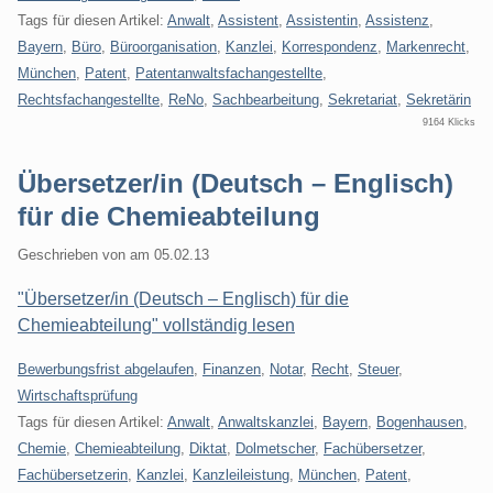
Tags für diesen Artikel:
Anwalt
,
Assistent
,
Assistentin
,
Assistenz
,
Bayern
,
Büro
,
Büroorganisation
,
Kanzlei
,
Korrespondenz
,
Markenrecht
,
München
,
Patent
,
Patentanwaltsfachangestellte
,
Rechtsfachangestellte
,
ReNo
,
Sachbearbeitung
,
Sekretariat
,
Sekretärin
9164 Klicks
Übersetzer/in (Deutsch – Englisch)
für die Chemieabteilung
Geschrieben von
am
05.02.13
"Übersetzer/in (Deutsch – Englisch) für die
Chemieabteilung" vollständig lesen
Kategorien:
Bewerbungsfrist abgelaufen
,
Finanzen
,
Notar
,
Recht
,
Steuer
,
Wirtschaftsprüfung
Tags für diesen Artikel:
Anwalt
,
Anwaltskanzlei
,
Bayern
,
Bogenhausen
,
Chemie
,
Chemieabteilung
,
Diktat
,
Dolmetscher
,
Fachübersetzer
,
Fachübersetzerin
,
Kanzlei
,
Kanzleileistung
,
München
,
Patent
,