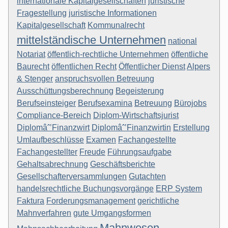
internationale Kapitalgesellschaften
juristische
Fragestellung
juristische Informationen
Kapitalgesellschaft
Kommunalrecht
mittelständische Unternehmen
national
Notariat
öffentlich-rechtliche Unternehmen
öffentliche
Baurecht
öffentlichen Recht
Öffentlicher Dienst
Alpers
& Stenger
anspruchsvollen Betreuung
Ausschüttungsberechnung
Begeisterung
Berufseinsteiger
Berufsexamina
Betreuung
Bürojobs
Compliance-Bereich
Diplom-Wirtschaftsjurist
Diplomâˆ’Finanzwirt
Diplomâˆ’Finanzwirtin
Erstellung
Umlaufbeschlüsse
Examen
Fachangestellte
Fachangestellter
Freude
Führungsaufgabe
Gehaltsabrechnung
Geschäftsberichte
Gesellschafterversammlungen
Gutachten
handelsrechtliche Buchungsvorgänge
ERP System
Faktura
Forderungsmanagement
gerichtliche
Mahnverfahren
gute Umgangsformen
Mahnwesen