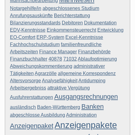
Mahnsachbearbeitung
Notargehilfe/in
abgeschlossenes Studium
Anrufungsauskünfte
Berichterstattung
Bilanzierungsstandards
Debitoren
Dokumentation
EDV-Kenntnisse
Einkommensteuerrecht
Entwicklung
EO-Comfort
ERP-System
Excel-Kenntnisse
Fachhochschulstudium
familienfreundliche
Arbeitszeiten
Finance Manager
Finanzbehörde
Finanzbuchhalter
40878
71032
Ablaufoptimierung
Abweichungskommentierung
administrativer
Tätigkeiten
Agrarzölle
allgemeine Korrespondenz
Altersvorsorge
Analysefähigkeit
Antidumping
Arbeitsergebniss
attraktive Vergütung
Ausgangsrechnungen
Ausfuhrerstattungen
Banken
ausländisch
Baden-Württemberg
abgeschlosse Ausbildung
Administration
Anzeigenpakete
Anzeigenpaket