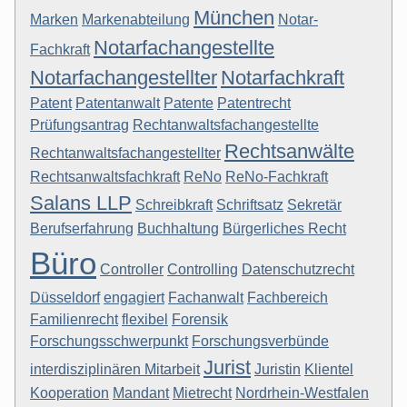
München
Marken
Markenabteilung
Notar-
Notarfachangestellte
Fachkraft
Notarfachangestellter
Notarfachkraft
Patent
Patentanwalt
Patente
Patentrecht
Prüfungsantrag
Rechtanwaltsfachangestellte
Rechtsanwälte
Rechtanwaltsfachangestellter
Rechtsanwaltsfachkraft
ReNo
ReNo-Fachkraft
Salans LLP
Schreibkraft
Schriftsatz
Sekretär
Berufserfahrung
Buchhaltung
Bürgerliches Recht
Büro
Controller
Controlling
Datenschutzrecht
Düsseldorf
engagiert
Fachanwalt
Fachbereich
Familienrecht
flexibel
Forensik
Forschungsschwerpunkt
Forschungsverbünde
Jurist
interdisziplinären Mitarbeit
Juristin
Klientel
Kooperation
Mandant
Mietrecht
Nordrhein-Westfalen