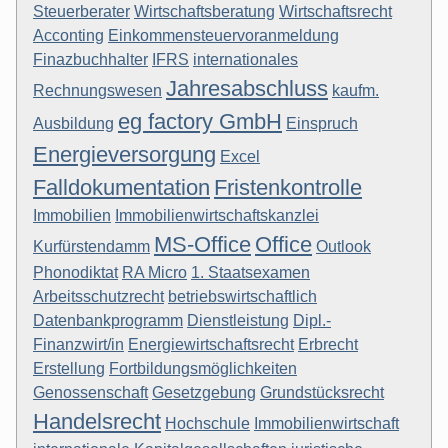
Steuerberater
Wirtschaftsberatung
Wirtschaftsrecht
Acconting
Einkommensteuervoranmeldung
Finazbuchhalter
IFRS
internationales
Jahresabschluss
Rechnungswesen
kaufm.
eg factory GmbH
Ausbildung
Einspruch
Energieversorgung
Excel
Falldokumentation
Fristenkontrolle
Immobilien
Immobilienwirtschaftskanzlei
MS-Office
Office
Kurfürstendamm
Outlook
Phonodiktat
RA Micro
1. Staatsexamen
Arbeitsschutzrecht
betriebswirtschaftlich
Datenbankprogramm
Dienstleistung
Dipl.-
Finanzwirt/in
Energiewirtschaftsrecht
Erbrecht
Erstellung
Fortbildungsmöglichkeiten
Genossenschaft
Gesetzgebung
Grundstücksrecht
Handelsrecht
Hochschule
Immobilienwirtschaft