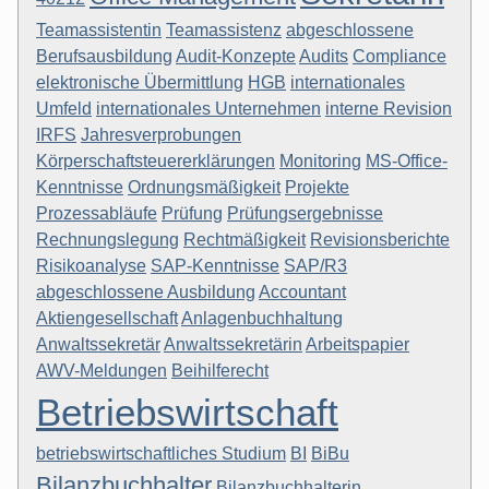
Teamassistentin
Teamassistenz
abgeschlossene
Berufsausbildung
Audit-Konzepte
Audits
Compliance
elektronische Übermittlung
HGB
internationales
Umfeld
internationales Unternehmen
interne Revision
IRFS
Jahresverprobungen
Körperschaftsteuererklärungen
Monitoring
MS-Office-
Kenntnisse
Ordnungsmäßigkeit
Projekte
Prozessabläufe
Prüfung
Prüfungsergebnisse
Rechnungslegung
Rechtmäßigkeit
Revisionsberichte
Risikoanalyse
SAP-Kenntnisse
SAP/R3
abgeschlossene Ausbildung
Accountant
Aktiengesellschaft
Anlagenbuchhaltung
Anwaltssekretär
Anwaltssekretärin
Arbeitspapier
AWV-Meldungen
Beihilferecht
Betriebswirtschaft
betriebswirtschaftliches Studium
BI
BiBu
Bilanzbuchhalter
Bilanzbuchhalterin