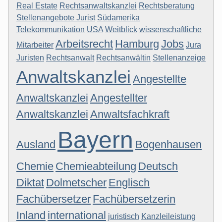
Real Estate
Rechtsanwaltskanzlei
Rechtsberatung
Stellenangebote Jurist
Südamerika
Telekommunikation
USA
Weitblick
wissenschaftliche
Arbeitsrecht
Hamburg
Jobs
Mitarbeiter
Jura
Juristen
Rechtsanwalt
Rechtsanwältin
Stellenanzeige
Anwaltskanzlei
Angestellte
Anwaltskanzlei
Angestellter
Anwaltskanzlei
Anwaltsfachkraft
Bayern
Ausland
Bogenhausen
Chemie
Chemieabteilung
Deutsch
Diktat
Dolmetscher
Englisch
Fachübersetzer
Fachübersetzerin
Inland
international
juristisch
Kanzleileistung