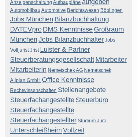
aufgeben
Anzeigenschaltung
Aufbaupläne
Automobilbau
Automotive
Berichtswesen
Böblingen
Jobs München
Bilanzbuchhaltung
DATEVpro
DMS Kenntnisse
Großraum
München
Jobs Bilanzbuchhalter
Jobs
Luister & Partner
Volljurist
Jrist
Steuerberatungsgesellschaft
Mitarbeiter
Mitarbeiterin
Nemetschek AG
Nemetschek
Office Kenntnisse
Allplan GmbH
Stellenangebote
Rechtwissenschaften
Steuerfachangestellte
Steuerbüro
Steuerfachangestellte
Steuerfachangestellter
Studium Jura
Unterschleißheim
Vollzeit