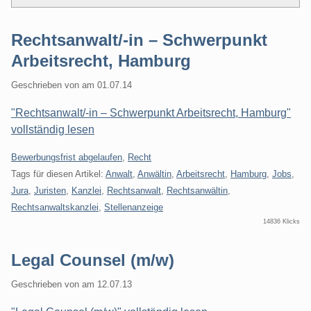
Rechtsanwalt/-in – Schwerpunkt
Arbeitsrecht, Hamburg
Geschrieben von
am
01.07.14
"Rechtsanwalt/-in – Schwerpunkt Arbeitsrecht, Hamburg"
vollständig lesen
Kategorien:
Bewerbungsfrist abgelaufen
,
Recht
Tags für diesen Artikel:
Anwalt
,
Anwältin
,
Arbeitsrecht
,
Hamburg
,
Jobs
,
Jura
,
Juristen
,
Kanzlei
,
Rechtsanwalt
,
Rechtsanwältin
,
Rechtsanwaltskanzlei
,
Stellenanzeige
14836 Klicks
Legal Counsel (m/w)
Geschrieben von
am
12.07.13