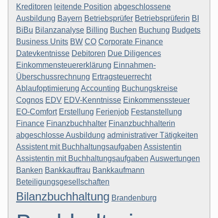
Kreditoren
leitende Position
abgeschlossene
Ausbildung
Bayern
Betriebsprüfer
Betriebsprüferin
BI
BiBu
Bilanzanalyse
Billing
Buchen
Buchung
Budgets
Business Units
BW
CO
Corporate Finance
Datevkentnisse
Debitoren
Due Diligences
Einkommensteuererklärung
Einnahmen-
Überschussrechnung
Ertragsteuerrecht
Ablaufoptimierung
Accounting
Buchungskreise
Cognos
EDV
EDV-Kenntnisse
Einkommenssteuer
EO-Comfort
Erstellung
Ferienjob
Festanstellung
Finance
Finanzbuchhalter
Finanzbuchhalterin
abgeschlosse Ausbildung
administrativer Tätigkeiten
Assistent mit Buchhaltungsaufgaben
Assistentin
Assistentin mit Buchhaltungsaufgaben
Auswertungen
Banken
Bankkauffrau
Bankkaufmann
Beteiligungsgesellschaften
Bilanzbuchhaltung
Brandenburg