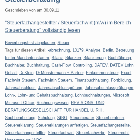
Geschrieben von
am
30.09.11
"Steuerfachangestellter / Steuerfachwirt (m/w) im Bereich
Steuerberatung" vollständig lesen
Kategorien:
Bewerbungsfrist abgelaufen
,
Steuer
Tags für diesen Artikel:
-abrechnung
,
10179
,
Analyse
,
Berlin
,
Betreuung
fester Mandantenstamm
,
Bilanz
,
Bilanzen
,
Bilanzierung
,
Buchführung
,
Buchhalter
,
Buchhaltung
,
Cash-Flow
,
Controlling
,
DATEV
,
DATEV Lohn
Gehalt
,
Dr.Klein
,
Dr.Mönstermann + Partner
,
Einkommensteuer
,
Excel
,
Fachwirt Steuern
,
Fachwirtin Steuern
,
Finanzbuchhaltung
,
Fortbildung
,
Jahresabschluss
,
Jahresabschlussprüfung
,
Jahresabschlussprüfungen
,
Lohn-
,
Lohn- und Gehaltsbuchhaltung
,
Lohnbuchhaltungen
,
Microsoft
,
Microsoft Office
,
Rechnungswesen
,
REVISIONS- UND
BERATUNGSGESELLSCHAFT FÜR HANDEL U
,
RHI
,
Sachbearbeitung
,
Schulung
,
StBG
,
Steuerberater
,
Steuerberaterin
,
Steuererklärung
,
Steuererklärungen anfertigen
,
Steuerfachangestellte
,
Steuerfachangestellter
,
Steuerfachwirt
,
Steuerfachwirtin
,
Steuerrecht
,