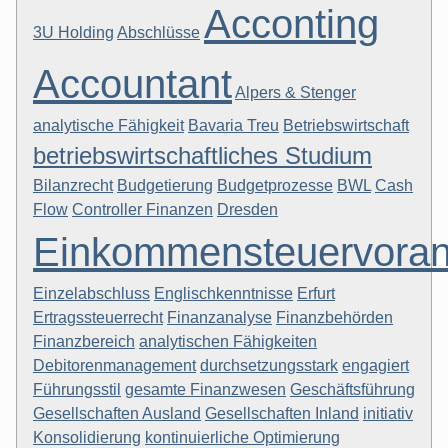
Acconting
3U Holding
Abschlüsse
Accountant
Alpers & Stenger
analytische Fähigkeit
Bavaria Treu
Betriebswirtschaft
betriebswirtschaftliches Studium
Bilanzrecht
Budgetierung
Budgetprozesse
BWL
Cash
Flow
Controller Finanzen
Dresden
Einkommensteuervora
Einzelabschluss
Englischkenntnisse
Erfurt
Ertragssteuerrecht
Finanzanalyse
Finanzbehörden
Finanzbereich
analytischen Fähigkeiten
Debitorenmanagement
durchsetzungsstark
engagiert
Führungsstil
gesamte Finanzwesen
Geschäftsführung
Gesellschaften Ausland
Gesellschaften Inland
initiativ
Konsolidierung
kontinuierliche Optimierung