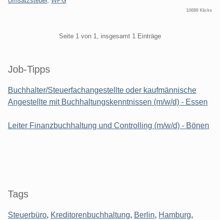
Umsatzsteuer
,
WPG
10689 Klicks
Pagination
Seite 1 von 1, insgesamt 1 Einträge
Seitenleiste
Job-Tipps
Buchhalter/Steuerfachangestellte oder kaufmännische
Angestellte mit Buchhaltungskenntnissen (m/w/d) - Essen
Leiter Finanzbuchhaltung und Controlling (m/w/d) - Bönen
Tags
Steuerbüro
,
Kreditorenbuchhaltung
,
Berlin
,
Hamburg
,