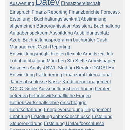
Datev
Auswertung
Einsatzbereitschaft
Einspruch
Finanz-Reporting
Finanzberichte
Forecast-
Erstellung
: Buchhaltungsfachkraft
Abstimmung
allgemeinen Büroorganisation
Assistenz Buchhaltung
Aufgabenspektrum
Ausbildung
Ausbildungsplatz
Azubi
Buchhaltungsprogramm
buchprüfer
Cash
Management
Cash Reporting
Entwicklungsmöglichkeiten
flexible Arbeitszeit
Job
Lohnbuchhaltung
München
Stb
Stelle
Arbeitspapier
Business Analyst
BWL-Studium
Berater
DADATEV
Entwicklung
Fakturierung
Finanzamt
International
Jahresabschlüsse
Kasse
Kreditorenmanagement
ACCO GmbH
Ausschüttungsberechnung
beraten
betreuen
betriebswirtschaftliche Fragen
Betriebswirtschaftslehre
einschlägige
Berufserfahrung
Energieversorgung
Engagement
Erfahrung
Erstellung Jahresabschlüsse
Erstellung
Steuererklärung
Erstellung Umlaufbeschlüsse