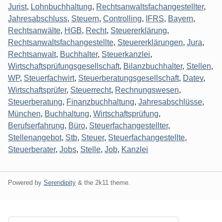
Jurist
,
Lohnbuchhaltung
,
Rechtsanwaltsfachangestellter
,
Jahresabschluss
,
Steuern
,
Controlling
,
IFRS
,
Bayern
,
Rechtsanwälte
,
HGB
,
Recht
,
Steuererklärung
,
Rechtsanwaltsfachangestellte
,
Steuererklärungen
,
Jura
,
Rechtsanwalt
,
Buchhalter
,
Steuerkanzlei
,
Wirtschaftsprüfungsgesellschaft
,
Bilanzbuchhalter
,
Stellen
,
WP
,
Steuerfachwirt
,
Steuerberatungsgesellschaft
,
Datev
,
Wirtschaftsprüfer
,
Steuerrecht
,
Rechnungswesen
,
Steuerberatung
,
Finanzbuchhaltung
,
Jahresabschlüsse
,
München
,
Buchhaltung
,
Wirtschaftsprüfung
,
Berufserfahrung
,
Büro
,
Steuerfachangestellter
,
Stellenangebot
,
Stb
,
Steuer
,
Steuerfachangestellte
,
Steuerberater
,
Jobs
,
Stelle
,
Job
,
Kanzlei
Powered by
Serendipity
& the
2k11
theme.