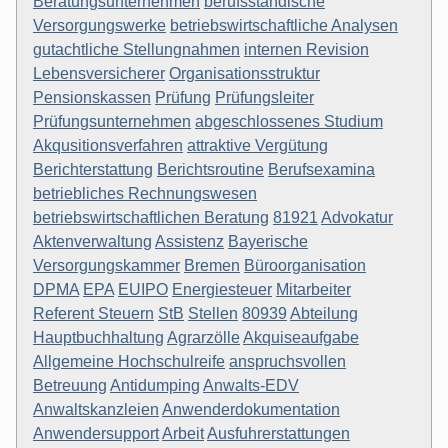
Beratungsunternehmen
berufsständische
Versorgungswerke
betriebswirtschaftliche Analysen
gutachtliche Stellungnahmen
internen Revision
Lebensversicherer
Organisationsstruktur
Pensionskassen
Prüfung
Prüfungsleiter
Prüfungsunternehmen
abgeschlossenes Studium
Akqusitionsverfahren
attraktive Vergütung
Berichterstattung
Berichtsroutine
Berufsexamina
betriebliches Rechnungswesen
betriebswirtschaftlichen Beratung
81921
Advokatur
Aktenverwaltung
Assistenz
Bayerische
Versorgungskammer
Bremen
Büroorganisation
DPMA
EPA
EUIPO
Energiesteuer
Mitarbeiter
Referent Steuern
StB
Stellen
80939
Abteilung
Hauptbuchhaltung
Agrarzölle
Akquiseaufgabe
Allgemeine Hochschulreife
anspruchsvollen
Betreuung
Antidumping
Anwalts-EDV
Anwaltskanzleien
Anwenderdokumentation
Anwendersupport
Arbeit
Ausfuhrerstattungen