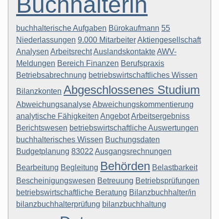
Buchhalterin
buchhalterische Aufgaben
Bürokaufmann
55
Niederlassungen
9.000 Mitarbeiter
Aktiengesellschaft
Analysen
Arbeitsrecht
Auslandskontakte
AWV-
Meldungen
Bereich Finanzen
Berufspraxis
Betriebsabrechnung
betriebswirtschaftliches Wissen
Abgeschlossenes Studium
Bilanzkonten
Abweichungsanalyse
Abweichungskommentierung
analytische Fähigkeiten
Angebot
Arbeitsergebniss
Berichtswesen
betriebswirtschaftliche Auswertungen
buchhalterisches Wissen
Buchungsdaten
Budgetplanung
83022
Ausgangsrechnungen
Behörden
Bearbeitung
Begleitung
Belastbarkeit
Bescheinigungswesen
Betreuung
Betriebsprüfungen
betriebswirtschaftliche Beratung
Bilanzbuchhalter/in
bilanzbuchhalterprüfung
bilanzbuchhaltung