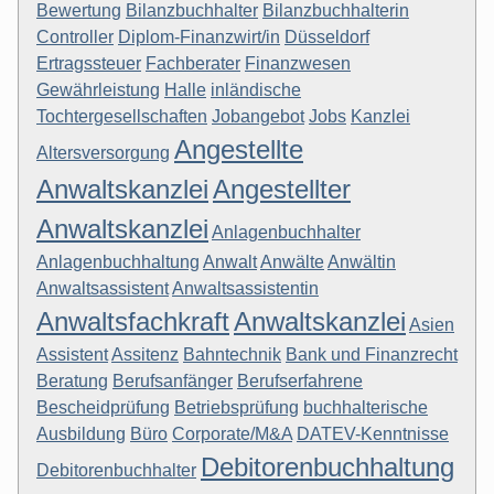
Bewertung
Bilanzbuchhalter
Bilanzbuchhalterin
Controller
Diplom-Finanzwirt/in
Düsseldorf
Ertragssteuer
Fachberater
Finanzwesen
Gewährleistung
Halle
inländische
Tochtergesellschaften
Jobangebot
Jobs
Kanzlei
Angestellte
Altersversorgung
Anwaltskanzlei
Angestellter
Anwaltskanzlei
Anlagenbuchhalter
Anlagenbuchhaltung
Anwalt
Anwälte
Anwältin
Anwaltsassistent
Anwaltsassistentin
Anwaltsfachkraft
Anwaltskanzlei
Asien
Assistent
Assitenz
Bahntechnik
Bank und Finanzrecht
Beratung
Berufsanfänger
Berufserfahrene
Bescheidprüfung
Betriebsprüfung
buchhalterische
Ausbildung
Büro
Corporate/M&A
DATEV-Kenntnisse
Debitorenbuchhaltung
Debitorenbuchhalter