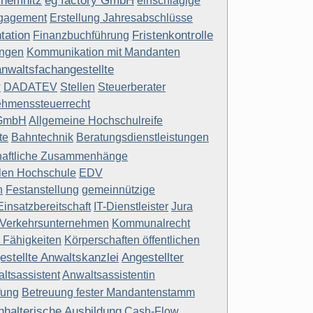
hemnitz
eg factory GmbH
einschlägige
gagement
Erstellung Jahresabschlüsse
tation
Fristenkontrolle
Finanzbuchführung
ungen
Kommunikation mit Mandanten
nwaltsfachangestellte
r
DADATEV
Stellen
Steuerberater
ehmenssteuerrecht
GmbH
Allgemeine Hochschulreife
te
Bahntechnik
Beratungsdienstleistungen
chaftliche Zusammenhänge
len Hochschule
EDV
n
Festanstellung
gemeinnützige
insatzbereitschaft
IT-Dienstleister
Jura
Verkehrsunternehmen
Kommunalrecht
 Fähigkeiten
Körperschaften öffentlichen
estellte Anwaltskanzlei
Angestellter
ltsassistent
Anwaltsassistentin
fung
Betreuung fester Mandantenstamm
hhalterische Ausbildung
Cash-Flow