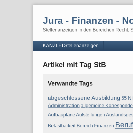
Skip
to
Jura - Finanzen - No
content
Stellenanzeigen in den Bereichen Recht, St
Navigation
KANZLEI Stellenanzeigen
Artikel mit Tag StB
Verwandte Tags
abgeschlossene Ausbildung
55 N
Administration
allgemeine Korresponde
Aufbaupläne
Aufstellungen
Auslandsges
Beruf
Belastbarkeit
Bereich Finanzen