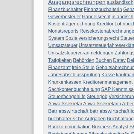
Ausgangsrechnungen
ausländisch
Finanzbuchalter
Finanzbuchalterin
Geha
Gewerbesteuer
Handelsrecht
inländisch
Kostenträgerrechnung
Kreditor
Lohnbuch
Monatsreports
Reisekostenabrechnung
System
Sozialversicherungsrecht
Steuer
Umsatzsteuer
Umsatzsteuerjahreserklä
Umsatzsteuervoranmeldungen
Zahlung
Behörden
Tätigkeiten
Buchen
Datev
De
Finanzamt
freie Stelle
Gehaltsabrechnu
Jahresabschlussprüfung
Kasse
kaufmän
Krankenkassen
Kreditorenmanagement
Sachkontenbuchhaltung
SAP Kenntniss
Steuerfachgehilfe
Steuerjob
Versicheru
Anwaltssekretär
Anwaltssekretärin
Arbei
Betriebswirtschaft
betriebswirtschaftl
buchhalterische Aufgaben
Buchhaltungs
Bürokommunikation
Business Analyst
B