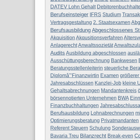
DATEV Lohn Gehalt
Debitorenbuchhalte
Berufseinsteiger
IFRS
Studium
Transak
Vertragsgestaltung
2. Staatsexamen
Abg
Berufsausbildung
Abgeschlossenes S
Akquisition
Akqusitionsverfahren
Altersv
Anlagerecht
Anwaltssozietät
Anwaltszul
Audits
Ausbildung abgeschlossen
auslä
Ausschüttungsberechnung
Bankwesen
Beratungsstellenleiterin
steuerliche Ber
Diplomâˆ’Finanzwirtin
Examen
größere
Jahresabschlüssen
Kanzlei-Job
kleine 
Gehaltsabrechnungen
Mandantenkreis
börsennotierten Unternehmen
BWA
Ein
Finanzbuchhaltungen
Jahresabschlussa
Berufsausbildung
Lohnabrechnungen
m
Optimierungsberatung
Privatmandanten
Referent Steuern
Schulung
Sonderausw
Bilanzrecht
Co
Bavaria Treu
Break-even