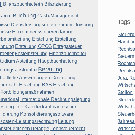
r
Bilanzbuchhalterin
Bilanzierung
Buchung
gramm
Cash-Management
Tags
isse
Dienstleistungsunternehmen
Duisburg
nisse
Einkommenssteuererklärung
Steuerb
bnismitteilung
Erstellung
Erstellung
Hambur
chnung
Erstellung OPOS
Ertragssteuer
Rechtsa
rbeiter
Festeinstellung
Finanzbuchhalter
Steuern
tudium
Abteilung Hauptbuchhaltung
Rechtsa
Beratung
ufungsauskünfte
Rechtsa
Controlling
chaftliche Auswertungen
Jura
,
Re
uerrecht
Erstellung BAB
Erstellung
Wirtsch
Fortbildungsmaßnahmen
Stellen
ernational
internationale Rechnungslegung
Steuerb
Job
Kanzlei
tellung
kaufmännischer
Wirtscha
lidierung
Konsolidierungssoftware
Steuerb
Kosten-Leistungsrechnung
Leitung
Jahresa
hnsteuerlichen Belange
Lohnsteuerrecht
Wirtsch