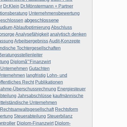
r
Dr.Klein
Dr.Mönstermann + Partner
tionsberatung
Unternehmensbewertung
abgeschlossene
eschlossen
tudium
Ablaufoptimierung
Abschluss
orsorge
Analysefähigkeit
analytisch denken
assung
Arbeitsergebniss
Audit-Konzepte
ndische Tochtergesellschaften
Beratungsstellenleiter
atung
Diplomâˆ’Finanzwirt
r Unternehmen
Gutachten
Unternehmen
langfristig
Lohn- und
öffentliches Recht
Publikationen
nahme-Überschussrechnung
Energiesteuer
bteilung
Jahrsabschlüsse
kaufmännische
ittelständische Unternehmen
Rechtsanwaltsgesellschaft
Rechtsform
ertung
Steuerabteilung
Steuerbilanz
ntroller
Diplom-Finanzwirt
Diplom-