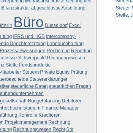
s Reporting
Monatsabschlusserstellung
MS
Steuerf
 Bilanzstruktur
abgeschlosse Ausbildung
Steuer
,
Stelle
,
Büro
lterin
Düsseldorf
Excel
ltung
IFRS und HGB
Intercompany-
ende Berichterstattung
Lohnbuchhaltung
Prozessanweisungen
Recherche
Reporting
ntnisse
Schwerpunkt Rechnungswesen
nz
Stelle
Fondsprodukte
Mitarbeiter Steuern
Private Equity
Prüfung
uerbescheide
Steuererklärungen
llter
steuerliche Daten
steuerlichen Fragen
reuhandunternehmen
gesellschaft
Budgetplanung
Debitoren
hhochschulstudium
Finance Manager
führung
Kontrolle
Kreditoren
on
Projektmanagement
Rechnung
itung
Rechnungswesen
Recht
Stb