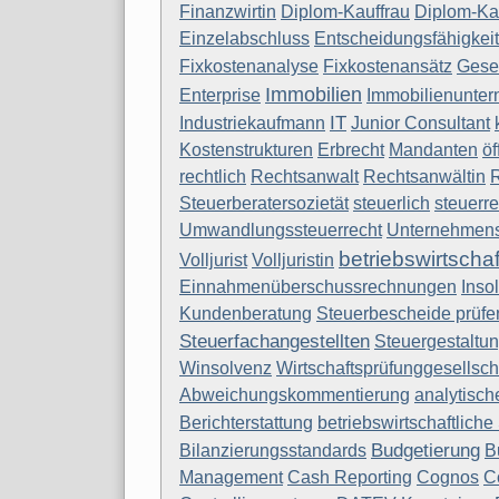
Finanzwirtin
Diplom-Kauffrau
Diplom-K
Einzelabschluss
Entscheidungsfähigkeit
Fixkostenanalyse
Fixkostenansätz
Gese
Immobilien
Enterprise
Immobilienunte
IT
Industriekaufmann
Junior Consultant
Kostenstrukturen
Erbrecht
Mandanten
öf
rechtlich
Rechtsanwalt
Rechtsanwältin
R
Steuerberatersozietät
steuerlich
steuerre
Umwandlungssteuerrecht
Unternehmens
betriebswirtscha
Volljurist
Volljuristin
Einnahmenüberschussrechnungen
Inso
Kundenberatung
Steuerbescheide prüfe
Steuerfachangestellten
Steuergestaltu
Winsolvenz
Wirtschaftsprüfunggesellsch
Abweichungskommentierung
analytisch
Berichterstattung
betriebswirtschaftliche
Budgetierung
Bilanzierungsstandards
B
Management
Cash Reporting
Cognos
C