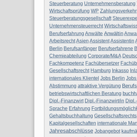
Steuerberatung
Unternehmensberatung
Wirtschaftsprüfung
WP
Zahlungsverkehr
Steuerberatungsgesellschaft
Steuerexpe
Unternehmensteuerrecht
Wirtschaftswis
Anwältin
Berufserfahrung
Anwälte
Anwal
Arbeitsrecht
Asien
Assistent
Assistentin
Berlin
Berufsanfänger
Berufserfahrene
Chemieabteilung
Corporate/M&A
Deuts
Fachkompetenz
Fachübersetzer
Fachüb
Gesellschaftsrecht
Hamburg
Inkasso
Inl
internationales Klientel
Jobs Berlin
Jobs
Beruf
Abstimmung
attraktive Vergütung
buchh
betriebswirtschaftlichen Beratung
Dipl.-Finanzwirt
Dipl.-Finanzwirt/in
Dipl.
Sprache
Erfahrung
Fortbildungsmöglichk
Gehaltsbuchhaltung
Gesellschaftsrechts
Kapitalgesellschaften
internationale Ma
Jahresabschlüsse
Jobangebot
kaufmä