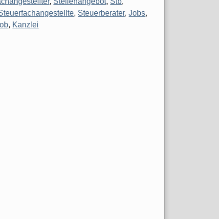
achangestellter
,
Stellenangebot
,
Stb
,
Steuerfachangestellte
,
Steuerberater
,
Jobs
,
Job
,
Kanzlei