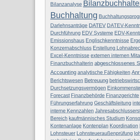
Bilanzbuchhalte
Bilanzanalyse
Buchhaltung
Buchhaltungspro
DATEV
Darlehnsanträge
DATEV-Kenntn
Durchführung
EDV Systeme
EDV-Kennt
Emissionshaus
Englischkenntnisse
Erge
Konzernabschluss
Erstellung Lohnabre
Excel-Kenntnisse
externen internen Mita
abgeschlossenes S
Finanzbuchhalterin
Accounting
Anr
analytische Fähigkeiten
Betreuung
Berichtswesen
betriebswirts
Durchsetzungsvermögen
Einkommenste
Forecast
Finanzbehörde
Finanzgerichte
Führungserfahrung
Geschäftsleitung
int
interne Kennzahlen
Jahresabschlussers
Bereich
kaufmännisches Studium
Konso
Kontenanlage
Kontenplan
Koordination
Lohnsteuer
Lohnsteueraußenprüfung
lo