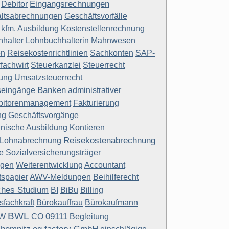
Eingangsrechnungen
Debitor
ltsabrechnungen
Geschäftsvorfälle
kfm. Ausbildung
Kostenstellenrechnung
halter
Lohnbuchhalterin
Mahnwesen
en
Reisekostenrichtlinien
Sachkonten
SAP-
fachwirt
Steuerkanzlei
Steuerrecht
rung
Umsatzsteuerrecht
Banken
seingänge
administrativer
bitorenmanagement
Fakturierung
ng
Geschäftsvorgänge
nische Ausbildung
Kontieren
Reisekostenabrechnung
Lohnabrechnung
e
Sozialversicherungsträger
ngen
Weiterentwicklung
Accountant
tspapier
AWV-Meldungen
Beihilferecht
iches Studium
BI
BiBu
Billing
fachkraft
Bürokauffrau
Bürokaufmann
BWL
09111
W
CO
Begleitung