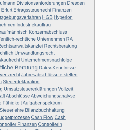
aufmann
Divisionsanforderungen
Dresden
Erfurt
Ertragssteuerrecht
Finanzen
HGB
tzgebungsverfahren
Hyperion
rnehmen
Industriekauffrau
kaufmännisch
Konzernabschluss
fentlich-rechtliche Unternehmen
RA
echtsanwaltskanzlei
Rechtsberatung
chtlich
Umwandlungsrecht
kaufrecht
Unternehmensnachfolge
ftliche Beratung
Datev-Kenntnisse
lvenzrecht
Jahresabschlüsse erstellen
n
Steuerdeklaration
ng
Umsatzsteuererklärungen
Vollzeit
aft
Abschlüsse
Abweichungsanalyse
e Fähigkeit
Aufgabenspektrum
Bilanzbuchhaltung
 Steuerlehre
udgetprozesse
Cash Flow
Cash
ontroller Finanzen
Controllerin