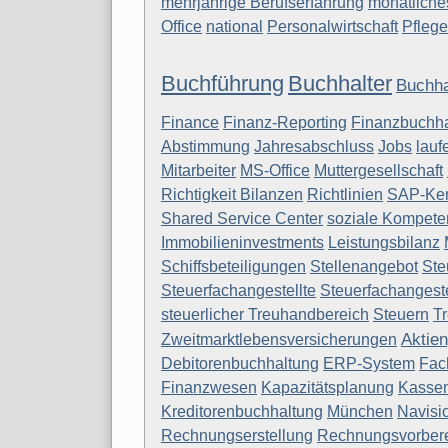
mehrjährige Berufserfahrung
monatliche
Office
national
Personalwirtschaft
Pflege
Buchführung
Buchhalter
Buchha
Finance
Finanz-Reporting
Finanzbuchha
Abstimmung
Jahresabschluss
Jobs
lauf
Mitarbeiter
MS-Office
Muttergesellschaft
Richtigkeit Bilanzen
Richtlinien
SAP-Ken
Shared Service Center
soziale Kompete
Immobilieninvestments
Leistungsbilanz
Schiffsbeteiligungen
Stellenangebot
Ste
Steuerfachangestellte
Steuerfachangeste
steuerlicher Treuhandbereich
Steuern
T
Aktien
Zweitmarktlebensversicherungen
Debitorenbuchhaltung
ERP-System
Fac
Finanzwesen
Kapazitätsplanung
Kassen
Kreditorenbuchhaltung
München
Navisi
Rechnungserstellung
Rechnungsvorbere