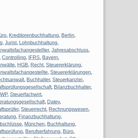
üro
,
Kreditorenbuchhaltung
,
Berlin
,
g
,
Jurist
,
Lohnbuchhaltung
,
nwaltsfachangestellter
,
Jahresabschluss
,
,
Controlling
,
IFRS
,
Bayern
,
nwälte
,
HGB
,
Recht
,
Steuererklärung
,
nwaltsfachangestellte
,
Steuererklärungen
,
chtsanwalt
,
Buchhalter
,
Steuerkanzlei
,
aftsprüfungsgesellschaft
,
Bilanzbuchhalter
,
,
WP
,
Steuerfachwirt
,
eratungsgesellschaft
,
Datev
,
ftsprüfer
,
Steuerrecht
,
Rechnungswesen
,
eratung
,
Finanzbuchhaltung
,
bschlüsse
,
München
,
Buchhaltung
,
aftsprüfung
,
Berufserfahrung
,
Büro
,