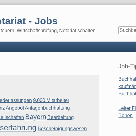
tariat - Jobs
euern, Wirtschaftsprüfung, Notariat schalten
Seitenle
Job-Ti
Buchhal
kaufmän
Buchhal
iederlassungen
9.000 Mitarbeiter
nz
Angebot
Anlagenbuchhaltung
Leiter F
Bayern
Bönen
ellschaften
Bearbeitung
serfahrung
Bescheinigungswesen