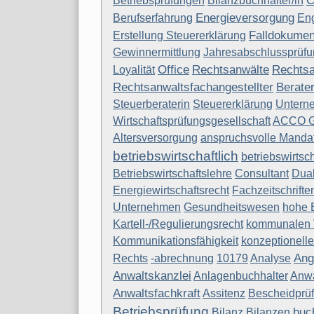
C
Betriebsprüfungen
Bilanzbuchhalter/in
Energieversorgung
Berufserfahrung
En
Falldokumen
Erstellung Steuererklärung
Gewinnermittlung
Jahresabschlussprüf
Office
Rechtsanwälte
Rechtsa
Loyalität
Rechtsanwaltsfachangestellter
Berate
Steuerberaterin
Steuererklärung
Untern
Wirtschaftsprüfungsgesellschaft
ACCO 
Altersversorgung
anspruchsvolle Manda
betriebswirtschaftlich
betriebswirts
Betriebswirtschaftslehre
Consultant
Dua
Energiewirtschaftsrecht
Fachzeitschrifte
Unternehmen
Gesundheitswesen
hohe E
Kartell-/Regulierungsrecht
kommunalen 
Kommunikationsfähigkeit
konzeptionelle
Ang
Rechts
-abrechnung
10179
Analyse
Anwaltskanzlei
Anlagenbuchhalter
Anwa
Anwaltsfachkraft
Assitenz
Bescheidprü
Betriebsprüfung
buc
Bilanz
Bilanzen