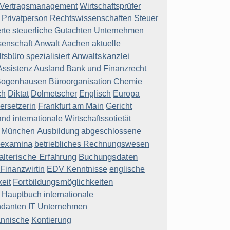
Vertragsmanagement
Wirtschaftsprüfer
Privatperson
Rechtswissenschaften
Steuer
rte
steuerliche Gutachten
Unternehmen
Anwalt
senschaft
Aachen
aktuelle
Anwaltskanzlei
tsbüro spezialisiert
Assistenz
Ausland
Bank und Finanzrecht
Bogenhausen
Büroorganisation
Chemie
ch
Diktat
Dolmetscher
Englisch
Europa
ersetzerin
Frankfurt am Main
Gericht
and
internationale Wirtschaftssotietät
Ausbildung
 München
abgeschlossene
sexamina
betriebliches Rechnungswesen
alterische Erfahrung
Buchungsdaten
-Finanzwirtin
EDV Kenntnisse
englische
Fortbildungsmöglichkeiten
eit
Hauptbuch
internationale
ndanten
IT Unternehmen
nnische
Kontierung