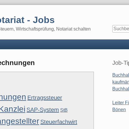
tariat - Jobs
euern, Wirtschaftsprüfung, Notariat schalten
Seitenle
rechnungen
Job-Ti
Buchhal
kaufmän
Buchhal
hnungen
Ertragssteuer
Leiter F
Kanzlei
SAP-System
Bönen
StB
ngestellter
Steuerfachwirt