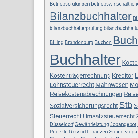
Betriebsprüfungen
betriebswirtschaftlic
Bilanzbuchhalter
Bi
bilanzbuchhalterprüfung
bilanzbuchhalt
Buch
Billing
Brandenburg
Buchen
Buchhalter
Koste
Kostenträgerrechnung
Kreditor
L
Lohnsteuerrecht
Mahnwesen
Mo
Reisekostenabrechnungen
Reise
Stb
Sozialversicherungsrecht
S
Steuerrecht
Umsatzsteuerrecht
Düsseldorf
Gewährleistung
Jobangebot
Projekte
Ressort Finanzen
Sondervorgä