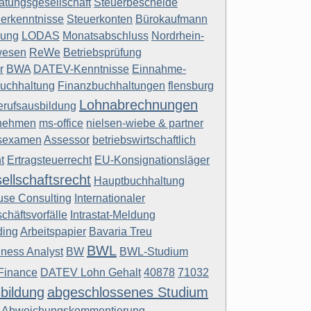
atungsgesellschaft
Steuerbescheide
erkenntnisse
Steuerkonten
Bürokaufmann
nung
LODAS
Monatsabschluss
Nordrhein-
wesen
ReWe
Betriebsprüfung
r
BWA
DATEV-Kenntnisse
Einnahme-
buchhaltung
Finanzbuchhaltungen
flensburg
Lohnabrechnungen
rufsausbildung
rnehmen
ms-office
nielsen-wiebe & partner
tsexamen
Assessor
betriebswirtschaftlich
t
Ertragsteuerrecht
EU-Konsignationsläger
ellschaftsrecht
Hauptbuchhaltung
use Consulting
Internationaler
chäftsvorfälle
Intrastat-Meldung
ding
Arbeitspapier
Bavaria Treu
BWL
ness Analyst
BW
BWL-Studium
Finance
DATEV Lohn Gehalt
40878
71032
bildung
abgeschlossenes Studium
Abweichungskommentierung