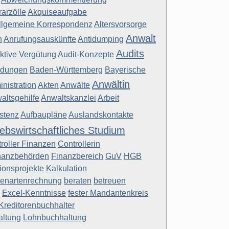
arzölle
Akquiseaufgabe
llgemeine Korrespondenz
Altersvorsorge
Anwalt
n
Anrufungsauskünfte
Antidumping
Audits
aktive Vergütung
Audit-Konzepte
dungen
Baden-Württemberg
Bayerische
Anwältin
nistration
Akten
Anwälte
altsgehilfe
Anwaltskanzlei
Arbeit
stenz
Aufbaupläne
Auslandskontakte
iebswirtschaftliches Studium
roller Finanzen
Controllerin
nanzbehörden
Finanzbereich
GuV
HGB
tionsprojekte
Kalkulation
tenartenrechnung
beraten
betreuen
Excel-Kenntnisse
fester Mandantenkreis
Kreditorenbuchhalter
altung
Lohnbuchhaltung