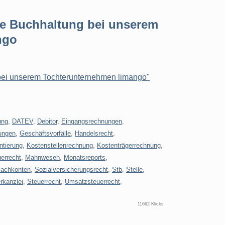
ere Buchhaltung bei unserem
ngo
g bei unserem Tochterunternehmen limango"
ung
,
DATEV
,
Debitor
,
Eingangsrechnungen
,
ungen
,
Geschäftsvorfälle
,
Handelsrecht
,
ntierung
,
Kostenstellenrechnung
,
Kostenträgerrechnung
,
errecht
,
Mahnwesen
,
Monatsreports
,
achkonten
,
Sozialversicherungsrecht
,
Stb
,
Stelle
,
rkanzlei
,
Steuerrecht
,
Umsatzsteuerrecht
,
11662 Klicks