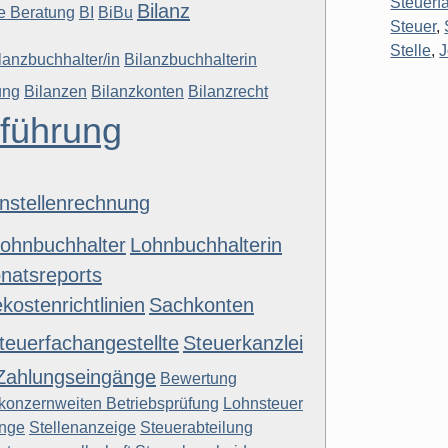
Steuerf
Bilanz
he Beratung
BI
BiBu
Steuer
,
Stelle
,
lanzbuchhalter/in
Bilanzbuchhalterin
ung
Bilanzen
Bilanzkonten
Bilanzrecht
führung
nstellenrechnung
ohnbuchhalter
Lohnbuchhalterin
natsreports
kostenrichtlinien
Sachkonten
teuerfachangestellte
Steuerkanzlei
Zahlungseingänge
Bewertung
konzernweiten Betriebsprüfung
Lohnsteuer
nge
Stellenanzeige
Steuerabteilung