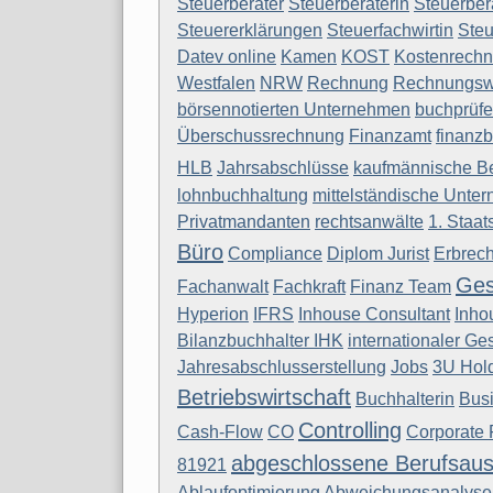
Steuerberater
Steuerberaterin
Steuerber
Steuererklärungen
Steuerfachwirtin
Steu
Datev online
Kamen
KOST
Kostenrech
Westfalen
NRW
Rechnung
Rechnungs
börsennotierten Unternehmen
buchprüfe
Überschussrechnung
Finanzamt
finanz
HLB
Jahrsabschlüsse
kaufmännische Be
lohnbuchhaltung
mittelständische Unte
Privatmandanten
rechtsanwälte
1. Staa
Büro
Compliance
Diplom Jurist
Erbrech
Ges
Fachanwalt
Fachkraft
Finanz Team
Hyperion
IFRS
Inhouse Consultant
Inho
Bilanzbuchhalter IHK
internationaler Ges
Jahresabschlusserstellung
Jobs
3U Hol
Betriebswirtschaft
Buchhalterin
Busi
Controlling
Cash-Flow
CO
Corporate 
abgeschlossene Berufsaus
81921
Ablaufoptimierung
Abweichungsanalyse