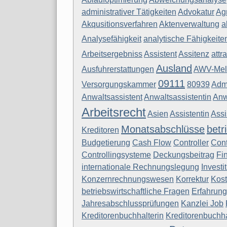
administrativer Tätigkeiten
Advokatur
Agr
Akqusitionsverfahren
Aktenverwaltung
a
Analysefähigkeit
analytische Fähigkeite
Arbeitsergebniss
Assistent
Assitenz
attr
Ausland
Ausfuhrerstattungen
AWV-Mel
09111
Versorgungskammer
80939
Admi
Anwaltsassistent
Anwaltsassistentin
Anw
Arbeitsrecht
Asien
Assistentin
Assi
Monatsabschlüsse
betr
Kreditoren
Budgetierung
Cash Flow
Controller
Cont
Controllingsysteme
Deckungsbeitrag
Fi
internationale Rechnungslegung
Investi
Konzernrechnungswesen
Korrektur
Kos
betriebswirtschaftliche Fragen
Erfahrung
Jahresabschlussprüfungen
Kanzlei Job
Kreditorenbuchhalterin
Kreditorenbuchh