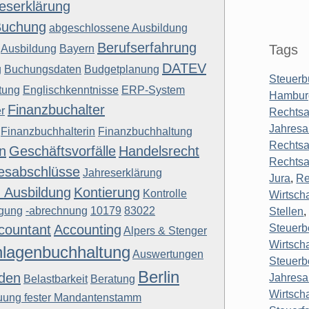
eserklärung
Buchung
abgeschlossene Ausbildung
Berufserfahrung
Tags
Ausbildung
Bayern
DATEV
g
Buchungsdaten
Budgetplanung
Steuerb
tung
Englischkenntnisse
ERP-System
Hambur
Finanzbuchalter
r
Rechtsa
Jahresa
Finanzbuchhalterin
Finanzbuchhaltung
Rechtsa
n
Geschäftsvorfälle
Handelsrecht
Rechtsa
esabschlüsse
Jahreserklärung
Jura
,
Re
 Ausbildung
Kontierung
Kontrolle
Wirtsch
gung
-abrechnung
10179
83022
Stellen
countant
Accounting
Steuerb
Alpers & Stenger
Wirtscha
lagenbuchhaltung
Auswertungen
Steuerb
Berlin
den
Jahresa
Belastbarkeit
Beratung
Wirtsch
uung fester Mandantenstamm