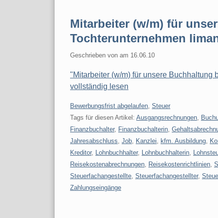
Mitarbeiter (w/m) für uns
Tochterunternehmen lima
Geschrieben von
am
16.06.10
"Mitarbeiter (w/m) für unsere Buchhaltun
vollständig lesen
Kategorien:
Bewerbungsfrist abgelaufen
,
Steuer
Tags für diesen Artikel:
Ausgangsrechnungen
,
Buch
Finanzbuchalter
,
Finanzbuchalterin
,
Gehaltsabrechn
Jahresabschluss
,
Job
,
Kanzlei
,
kfm. Ausbildung
,
Ko
Kreditor
,
Lohnbuchhalter
,
Lohnbuchhalterin
,
Lohnsteu
Reisekostenabrechnungen
,
Reisekostenrichtlinien
,
S
Steuerfachangestellte
,
Steuerfachangestellter
,
Steue
Zahlungseingänge