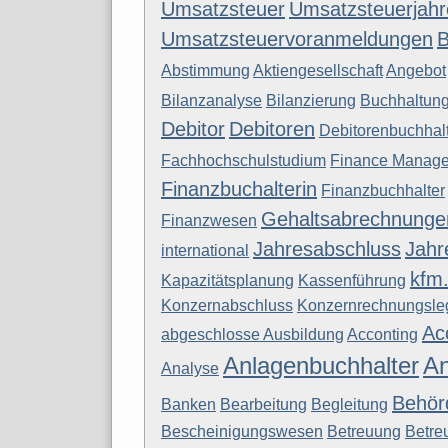
Umsatzsteuer
Umsatzsteuerjahr
Umsatzsteuervoranmeldungen
Abstimmung
Aktiengesellschaft
Angebot
Bilanzanalyse
Bilanzierung
Buchhaltun
Debitor
Debitoren
Debitorenbuchhal
Fachhochschulstudium
Finance Manage
Finanzbuchalterin
Finanzbuchhalter
Gehaltsabrechnunge
Finanzwesen
Jahresabschluss
Jahr
international
kfm.
Kapazitätsplanung
Kassenführung
Konzernabschluss
Konzernrechnungsle
Ac
abgeschlosse Ausbildung
Acconting
Anlagenbuchhalter
An
Analyse
Behör
Banken
Bearbeitung
Begleitung
Bescheinigungswesen
Betreuung
Betre