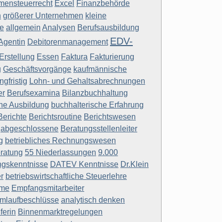
ensteuerrecht
Excel
Finanzbehörde
n
größerer Unternehmen
kleine
e
allgemein
Analysen
Berufsausbildung
EDV-
Agentin
Debitorenmanagement
Erstellung
Essen
Faktura
Fakturierung
g
Geschäftsvorgänge
kaufmännische
ngfristig
Lohn- und Gehaltsabrechnungen
er
Berufsexamina
Bilanzbuchhaltung
che Ausbildung
buchhalterische Erfahrung
Berichte
Berichtsroutine
Berichtswesen
abgeschlossene
Beratungsstellenleiter
g
betriebliches Rechnungswesen
eratung
55 Niederlassungen
9.000
ngskenntnisse
DATEV Kenntnisse
Dr.Klein
r
betriebswirtschaftliche Steuerlehre
ame
Empfangsmitarbeiter
Umlaufbeschlüsse
analytisch denken
ferin
Binnenmarktregelungen