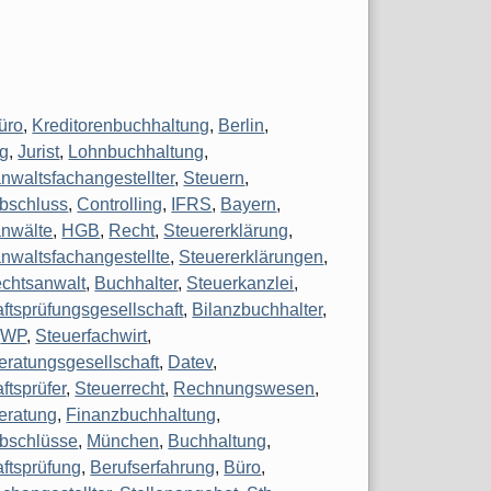
üro
,
Kreditorenbuchhaltung
,
Berlin
,
g
,
Jurist
,
Lohnbuchhaltung
,
nwaltsfachangestellter
,
Steuern
,
bschluss
,
Controlling
,
IFRS
,
Bayern
,
nwälte
,
HGB
,
Recht
,
Steuererklärung
,
nwaltsfachangestellte
,
Steuererklärungen
,
chtsanwalt
,
Buchhalter
,
Steuerkanzlei
,
aftsprüfungsgesellschaft
,
Bilanzbuchhalter
,
,
WP
,
Steuerfachwirt
,
eratungsgesellschaft
,
Datev
,
ftsprüfer
,
Steuerrecht
,
Rechnungswesen
,
eratung
,
Finanzbuchhaltung
,
bschlüsse
,
München
,
Buchhaltung
,
aftsprüfung
,
Berufserfahrung
,
Büro
,