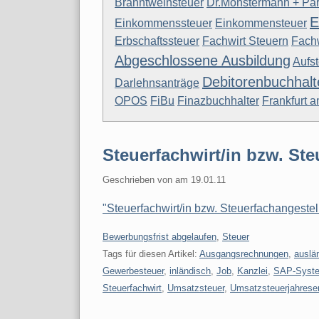
Branntweinsteuer
Dr.Mönstermann + Par
E
Einkommenssteuer
Einkommensteuer
Erbschaftssteuer
Fachwirt Steuern
Fachw
Abgeschlossene Ausbildung
Aufs
Debitorenbuchhalt
Darlehnsanträge
OPOS
FiBu
Finazbuchhalter
Frankfurt 
Steuerfachwirt/in bzw. Ste
Geschrieben von
am
19.01.11
"Steuerfachwirt/in bzw. Steuerfachangestell
Kategorien:
Bewerbungsfrist abgelaufen
,
Steuer
Tags für diesen Artikel:
Ausgangsrechnungen
,
auslä
Gewerbesteuer
,
inländisch
,
Job
,
Kanzlei
,
SAP-Syst
Steuerfachwirt
,
Umsatzsteuer
,
Umsatzsteuerjahrese