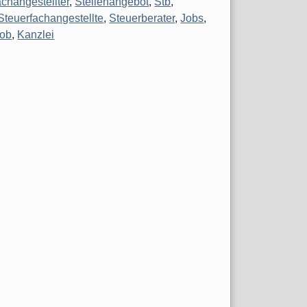
achangestellter
,
Stellenangebot
,
Stb
,
Steuerfachangestellte
,
Steuerberater
,
Jobs
,
Job
,
Kanzlei