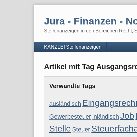
Skip
to
Jura - Finanzen - No
content
Stellenanzeigen in den Bereichen Recht, St
Navigation
KANZLEI Stellenanzeigen
Artikel mit Tag Ausgangs
Verwandte Tags
Eingangsrec
ausländisch
Job
Gewerbesteuer
inländisch
Stelle
Steuerfacha
Steuer