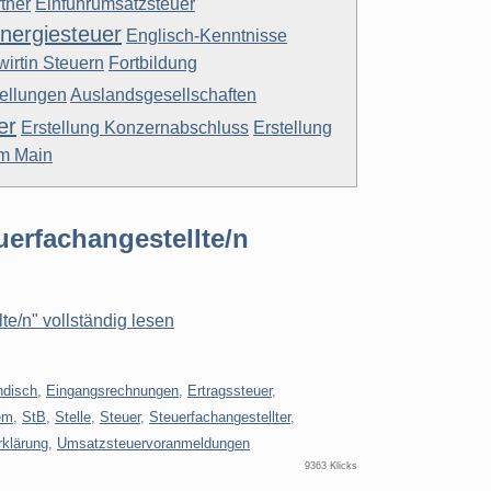
tner
Einfuhrumsatzsteuer
nergiesteuer
Englisch-Kenntnisse
irtin Steuern
Fortbildung
tellungen
Auslandsgesellschaften
er
Erstellung Konzernabschluss
Erstellung
am Main
uerfachangestellte/n
te/n" vollständig lesen
ndisch
,
Eingangsrechnungen
,
Ertragssteuer
,
em
,
StB
,
Stelle
,
Steuer
,
Steuerfachangestellter
,
rklärung
,
Umsatzsteuervoranmeldungen
9363 Klicks