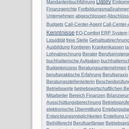
Datev
Mandantenbuchführung
Einkomm
Finanzgerichte
Fortbildungsmaßnahme
Unternehmen
abgeschlossen
Abschlüss
Budgets
Call-Center-Agent
Call-Center-
Kenntnisse
EO-Comfort
ERP System
Liquidität
freie Stelle
Gehaltsabrechnun
Ausbildung
Kontieren
Krankenkassen
la
Lohnabrechnung
Berater
Berufseinsteig
buchhalterische Aufgaben
buchhalteris
Budgetprozess
Beratungsunternehmen
berufspraktische Erfahrung
Berufspraxis
Beratungsstellenleiterin
Bescheidprüfun
Betriebswirte
betriebswirtschaftlichen B
Mitarbeiter
Bereich Finanzen
Bilanzieru
Ausschüttungsberechnung
Betriebsprüfe
elektronische Übermittlung
Empfangsd
Entwicklungsmöglichkeiten
Erstellung 
Beihilferecht
Berufsanfänger
Betriebsprü